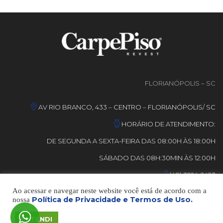
FLORIANÓPOLIS – SC
AV RIO BRANCO, 433 – CENTRO – FLORIANÓPOLIS/ SC
HORÁRIO DE ATENDIMENTO:
DE SEGUNDA A SEXTA-FEIRA DAS 08:00H ÀS 18:00H
SÁBADO DAS 08H:30MIN ÀS 12:00H
(48) 3224-2423
Ao acessar e navegar neste website você está de acordo com a
Política de Privacidade e Termos de Uso.
nossa
© DESENVOLVIDO POR
GRUPO MMA
– TODOS OS DIREITOS
RESERVADOS.
ENTENDI