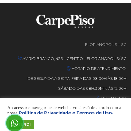
FLORIANÓPOLIS – SC
AV RIO BRANCO, 433 – CENTRO – FLORIANÓPOLIS/ SC
HORÁRIO DE ATENDIMENTO:
DE SEGUNDA A SEXTA-FEIRA DAS 08:00H ÀS 18:00H
SÁBADO DAS 08H:30MIN ÀS 12:00H
(48) 3224-2423
Ao acessar e navegar neste website você está de acordo com a
Política de Privacidade e Termos de Uso.
nossa
© DESENVOLVIDO POR
GRUPO MMA
– TODOS OS DIREITOS
RESERVADOS.
ENTENDI