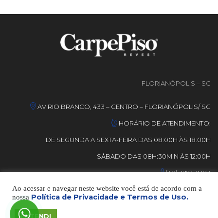
FLORIANÓPOLIS – SC
AV RIO BRANCO, 433 – CENTRO – FLORIANÓPOLIS/ SC
HORÁRIO DE ATENDIMENTO:
DE SEGUNDA A SEXTA-FEIRA DAS 08:00H ÀS 18:00H
SÁBADO DAS 08H:30MIN ÀS 12:00H
(48) 3224-2423
Ao acessar e navegar neste website você está de acordo com a
Política de Privacidade e Termos de Uso.
nossa
© DESENVOLVIDO POR
GRUPO MMA
– TODOS OS DIREITOS
RESERVADOS.
ENTENDI