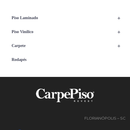
+
Piso Laminado
+
Piso Vinílico
+
Carpete
Rodapés
FLORIANÓPOLIS – SC