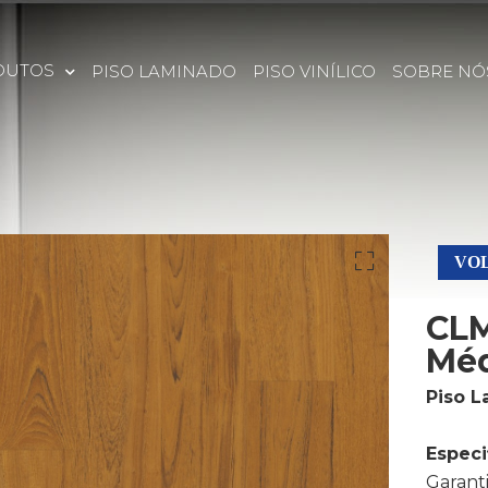
DUTOS
PISO LAMINADO
PISO VINÍLICO
SOBRE NÓ
VOL
CLM
Mé
Piso L
Especi
Garanti