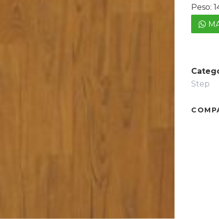
Peso: 
MA
Catego
Step
COMP