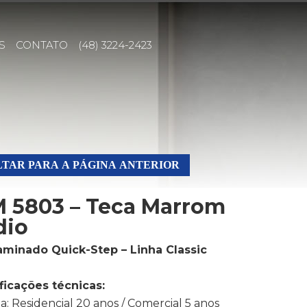
S
CONTATO
(48) 3224-2423
TAR PARA A PÁGINA ANTERIOR
 5803 – Teca Marrom
dio
aminado Quick-Step – Linha Classic
ficações técnicas:
a: Residencial 20 anos / Comercial 5 anos