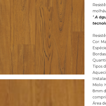
Resistê
molháv
*
A águ
tecnol
Resistê
Cor: M
Espéci
Bordas
Quanti
Tipos 
Aqueci
Instala
Miolo:
8mm de
compr
Área d