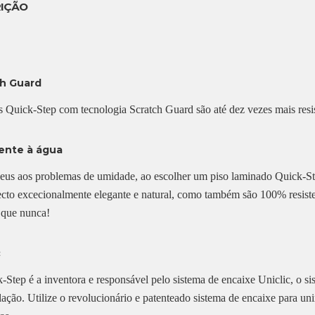
IÇÃO
ch Guard
s Quick-Step com tecnologia Scratch Guard são até dez vezes mais resis
ente à água
eus aos problemas de umidade, ao escolher um piso laminado Quick-Step
cto excecionalmente elegante e natural, como também são 100% resiste
o que nunca!
c
-Step é a inventora e responsável pelo sistema de encaixe Uniclic, o s
alação. Utilize o revolucionário e patenteado sistema de encaixe para un