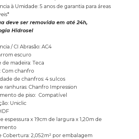
ncia à Umidade: 5 anos de garantia para áreas
eis*
a deve ser removida em até 24h,
ogia Hidrosel
ncia / CI Abrasão: AC4
arrom escuro
e de madeira: Teca
: Com chanfro
dade de chanfros: 4 sulcos
de ranhuras: Chanfro Impression
mento de piso: Compatível
ção: Uniclic
 HDF
 espessura x 19cm de largura x 1,20m de
imento
e Cobertura: 2,052m² por embalagem