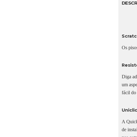
DESCR
Scrat
Os piso
Resist
Diga ad
um aspe
fácil d
Unicli
A Quick
de inst