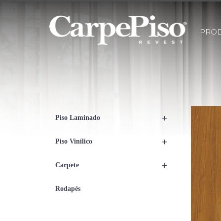
PRO
+
Piso Laminado
+
Piso Vinílico
+
Carpete
Rodapés