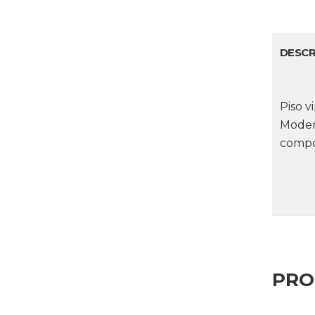
DESCR
Piso v
Modern
compos
PRO