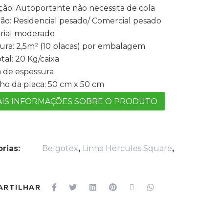
ação: Autoportante não necessita de cola
ção: Residencial pesado/ Comercial pesado
trial moderado
ura: 2,5m² (10 placas) por embalagem
tal: 20 Kg/caixa
 de espessura
o da placa: 50 cm x 50 cm
IS INFORMAÇÕES SOBRE O PRODUTO
rias:
Belgotex
,
Linha Hercules Square
,
ARTILHAR