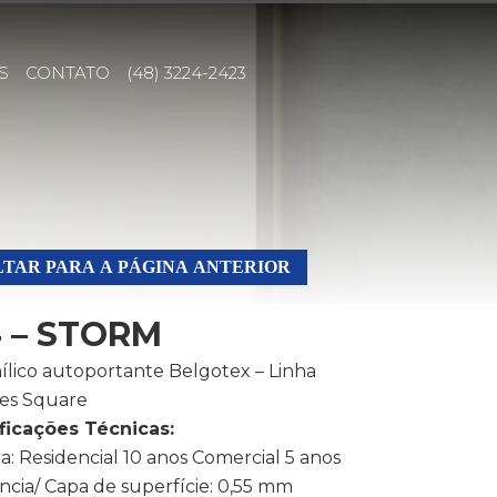
S
CONTATO
(48) 3224-2423
TAR PARA A PÁGINA ANTERIOR
 – STORM
nílico autoportante Belgotex – Linha
es Square
ficações Técnicas:
a: Residencial 10 anos Comercial 5 anos
ncia/ Capa de superfície: 0,55 mm