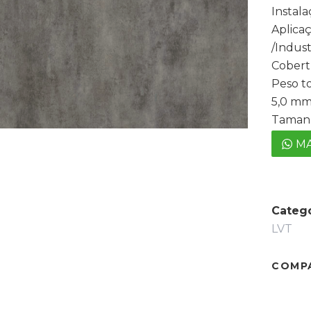
Instal
Aplica
/Indus
Cobert
Peso to
5,0 mm
Tamanh
MA
Catego
LVT
COMP