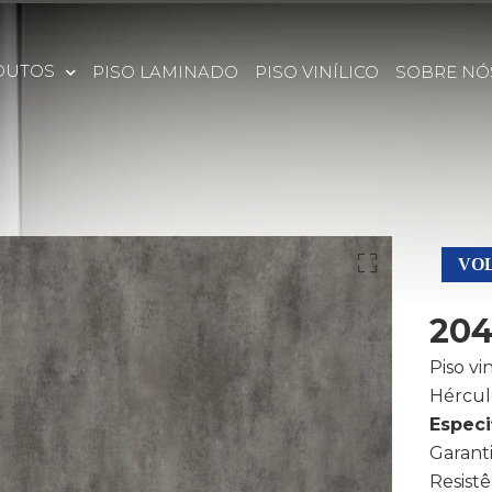
DUTOS
PISO LAMINADO
PISO VINÍLICO
SOBRE NÓ
VOL
204
Piso vi
Hércul
Especi
Garanti
Resistê