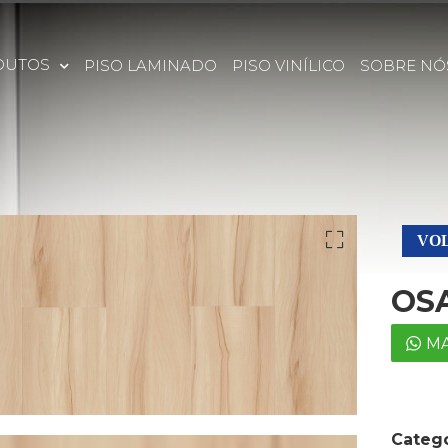
DUTOS
PISO LAMINADO
PISO VINÍLICO
SOBRE NÓ
VOL
OS
MA
Catego