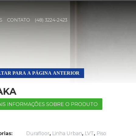
S
CONTATO
(48) 3224-2423
TAR PARA A PÁGINA ANTERIOR
AKA
IS INFORMAÇÕES SOBRE O PRODUTO
rias:
Durafloor
,
Linha Urban
,
LVT
,
Piso