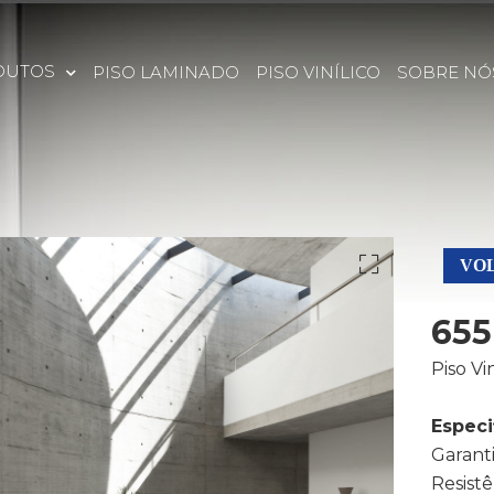
DUTOS
PISO LAMINADO
PISO VINÍLICO
SOBRE NÓ
VOL
655
Piso Vi
Especi
Garanti
Resist