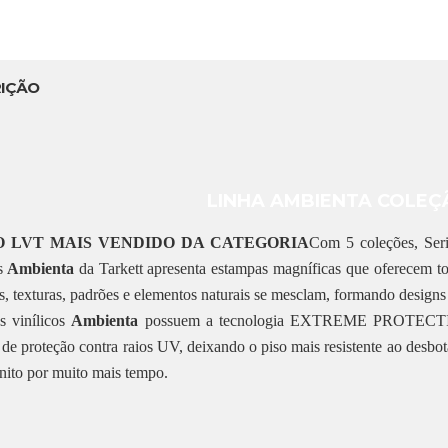
IÇÃO
LINHA AMBIENTA COLEÇ
O LVT MAIS VENDIDO DA CATEGORIA
Com 5 coleções, Serie
s
Ambienta
da Tarkett apresenta estampas magníficas que oferecem to
s, texturas, padrões e elementos naturais se mesclam, formando designs 
s vinílicos
Ambienta
possuem a tecnologia EXTREME PROTECTION
de proteção contra raios UV, deixando o piso mais resistente ao desbo
nito por muito mais tempo.