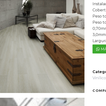
Instala
Cobert
Peso t
Peso to
0,70m
3,0mm
Largur
MA
Catego
Vinílic
COMP