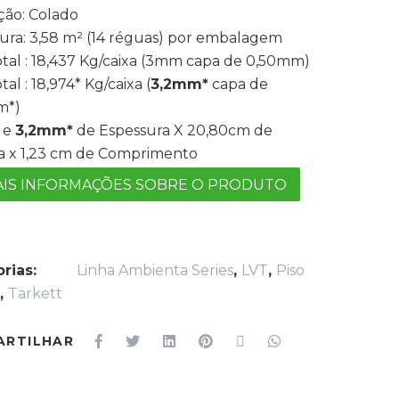
ção: Colado
ura: 3,58 m² (14 réguas) por embalagem
otal : 18,437 Kg/caixa (3mm capa de 0,50mm)
tal : 18,974* Kg/caixa (
3,2mm*
capa de
m*)
 e
3,2mm*
de Espessura X 20,80cm de
a x 1,23 cm de Comprimento
IS INFORMAÇÕES SOBRE O PRODUTO
rias:
Linha Ambienta Series
,
LVT
,
Piso
o
,
Tarkett
ARTILHAR