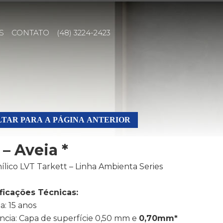
S
CONTATO
(48) 3224-2423
TAR PARA A PÁGINA ANTERIOR
 – Aveia *
nílico LVT Tarkett – Linha Ambienta Series
ficações Técnicas:
a: 15 anos
ência: Capa de superfície 0,50 mm e
0,70mm*