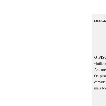
DESCR
O PIS
vinílico
As core
Os piso
camada 
mais bo