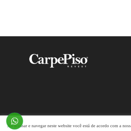
Ao acessar e navegar neste website você está de acordo com a nos
©