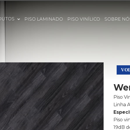
DUTOS
PISO LAMINADO
PISO VINÍLICO
SOBRE NÓ
VOL
Wen
Piso Vi
Linha 
Especi
Piso v
19dB d