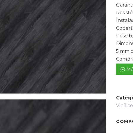
Garanti
Resist
Instala
Cobert
Peso to
Dimens
5 mm d
Compr
MA
Catego
Vinílic
COMP