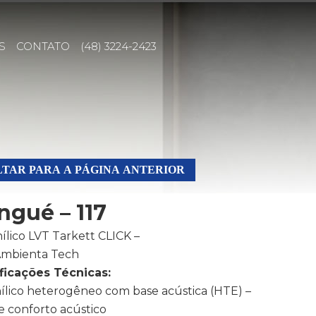
S
CONTATO
(48) 3224-2423
TAR PARA A PÁGINA ANTERIOR
gué – 117
nílico LVT Tarkett CLICK –
Ambienta Tech
ficações Técnicas:
inílico heterogêneo com base acústica (HTE) –
e conforto acústico