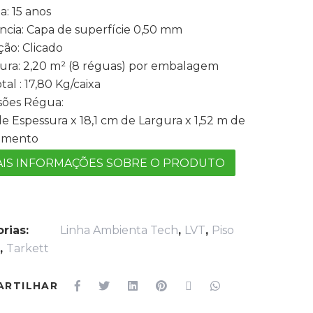
a: 15 anos
ência: Capa de superfície 0,50 mm
ção: Clicado
ura: 2,20 m² (8 réguas) por embalagem
tal : 17,80 Kg/caixa
ões Régua:
e Espessura x 18,1 cm de Largura x 1,52 m de
imento
IS INFORMAÇÕES SOBRE O PRODUTO
rias:
Linha Ambienta Tech
,
LVT
,
Piso
o
,
Tarkett
ARTILHAR