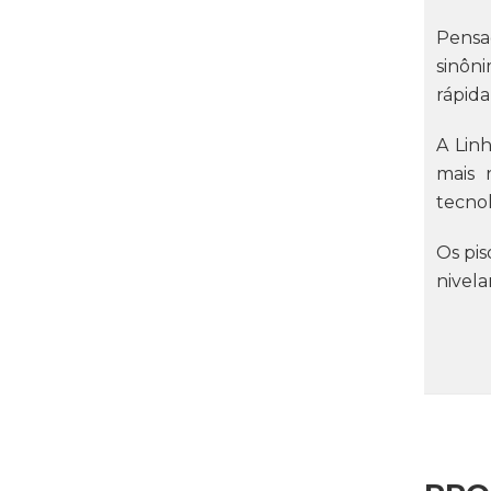
Pensad
sinôn
rápida
A Lin
mais 
tecno
Os pis
nivela