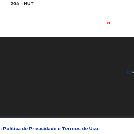
204 – NUT
A
Política de Privacidade e Termos de Uso.
sa
 DESENVOLVIDO POR
GRUPO MMA
– TODOS OS DIREITOS RESERVAD