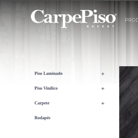
PRO
+
Piso Laminado
+
Piso Vinílico
+
Carpete
Rodapés