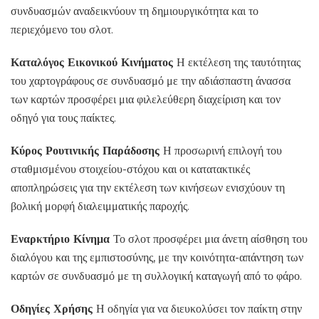
συνδυασμών αναδεικνύουν τη δημιουργικότητα και το
περιεχόμενο του σλοτ.
Καταλόγος Εικονικού Κινήματος
Η εκτέλεση της ταυτότητας
του χαρτογράφους σε συνδυασμό με την αδιάσπαστη άνασσα
των καρτών προσφέρει μια φιλελεύθερη διαχείριση και τον
οδηγό για τους παίκτες.
Κύρος Ρουτινικής Παράδοσης
Η προσωρινή επιλογή του
σταθμισμένου στοιχείου-στόχου και οι κατατακτικές
αποπληρώσεις για την εκτέλεση των κινήσεων ενισχύουν τη
βολική μορφή διαλειμματικής παροχής.
Εναρκτήριο Κίνημα
Το σλοτ προσφέρει μια άνετη αίσθηση του
διαλόγου και της εμπιστοσύνης, με την κοινότητα-απάντηση των
καρτών σε συνδυασμό με τη συλλογική καταγωγή από το φάρο.
Οδηγίες Χρήσης
Η οδηγία για να διευκολύσει τον παίκτη στην