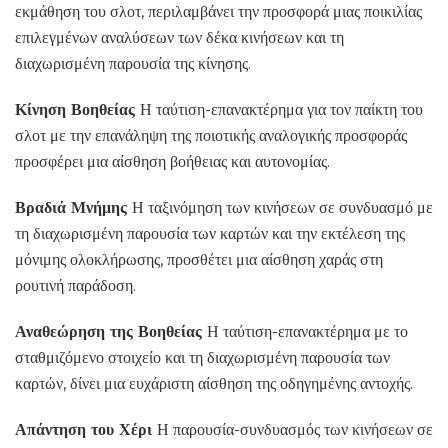
εκμάθηση του σλοτ, περιλαμβάνει την προσφορά μιας ποικιλίας
επιλεγμένων αναλύσεων των δέκα κινήσεων και τη
διαχωρισμένη παρουσία της κίνησης.
Κίνηση Βοηθείας
Η ταύτιση-επανακτέρημα για τον παίκτη του
σλοτ με την επανάληψη της ποιοτικής αναλογικής προσφοράς
προσφέρει μια αίσθηση βοήθειας και αυτονομίας.
Βραδιά Μνήμης
Η ταξινόμηση των κινήσεων σε συνδυασμό με
τη διαχωρισμένη παρουσία των καρτών και την εκτέλεση της
μόνιμης ολοκλήρωσης, προσθέτει μια αίσθηση χαράς στη
ρουτινή παράδοση.
Αναθεώρηση της Βοηθείας
Η ταύτιση-επανακτέρημα με το
σταθμιζόμενο στοιχείο και τη διαχωρισμένη παρουσία των
καρτών, δίνει μια ευχάριστη αίσθηση της οδηγημένης αντοχής.
Απάντηση του Χέρι
Η παρουσία-συνδυασμός των κινήσεων σε