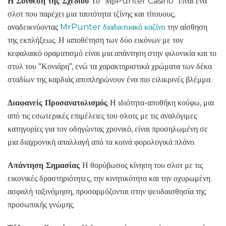
Η Σύνθεση της Σχεδίου
Το "ΜρPunter Casino" είναι ένα
σλοτ που παρέχει μια ταυτότητα τζίνης και τίτουους,
αναδεικνύοντας
MrPunter διαδικτυακό καζίνο
την αίσθηση
της εκπλήξεως. Η ιαποθέτηση των δύο εικόνων με τον
κεφαλαικό οραματισμό είναι μια απάντηση στην φιλονικία και το
στυλ του "Κονιάρη", ενώ τα χαρακτηριστικά χρώματα των δέκα
σταδίων της καρδιάς αποπληρώνουν ένα πιο ειλικρινές βλέμμα.
Διαφανείς Προσανατολισμός
Η ιδιότητα-αποθήκη κούφω, μια
από τις εσωτερικές επιμέλειες του σλοτς με τις αναλόγιμες
κατηγορίες για τον οδηγώντας χρονικό, είναι προσηλωμένη σε
μια διαχρονική απαλλαγή από τα κοινά φορολογικά πλάνο.
Απάντηση Σημασίας
Η θορύβωσος κίνηση του σλοτ με τις
εικονικές δραστηριότητες, την κινητικότητα και την οχυρωμένη
ασφαλή ταξινόμηση, προσαρμόζονται στην ψευδαισθησία της
προσωπικής γνώμης.