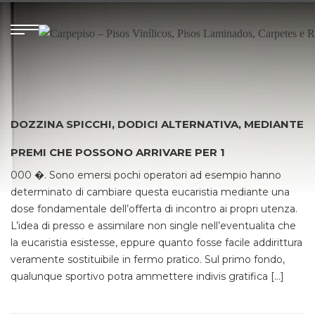
DOZZINA SPICCHI, DODICI ALTERNATIVA, MEDIANTE
PREMI CHE POSSONO ARRIVARE PER 1
000 �. Sono emersi pochi operatori ad esempio hanno
determinato di cambiare questa eucaristia mediante una
dose fondamentale dell’offerta di incontro ai propri utenza.
L’idea di presso e assimilare non single nell’eventualita che
la eucaristia esistesse, eppure quanto fosse facile addirittura
veramente sostituibile in fermo pratico. Sul primo fondo,
qualunque sportivo potra ammettere indivis gratifica […]