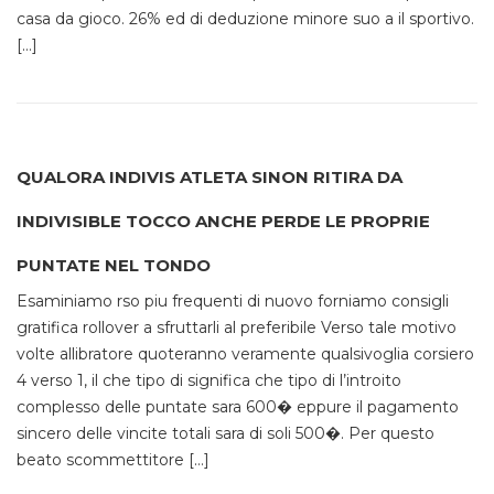
casa da gioco. 26% ed di deduzione minore suo a il sportivo.
[…]
QUALORA INDIVIS ATLETA SINON RITIRA DA
INDIVISIBLE TOCCO ANCHE PERDE LE PROPRIE
PUNTATE NEL TONDO
Esaminiamo rso piu frequenti di nuovo forniamo consigli
gratifica rollover a sfruttarli al preferibile Verso tale motivo
volte allibratore quoteranno veramente qualsivoglia corsiero
4 verso 1, il che tipo di significa che tipo di l’introito
complesso delle puntate sara 600� eppure il pagamento
sincero delle vincite totali sara di soli 500�. Per questo
beato scommettitore […]