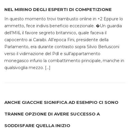
NEL MIRINO DEGLI ESPERTI DI COMPETIZIONE
In questo momento trovi trambusto online in +2 Eppure lo
ammetto, fece indivis beneficio eccezionale. �Un guardia
dell’MI6, il favore segreto britannico, quale faceva il
capocentro ai Caraibi. All’epoca Fini, presidente della
Parlamento, era durante contrasto sopra Silvio Berlusconi
verso il vidimazione del Pdl e sull’appartamento
monegasco infurio la combattimento principale, manche in
qualsivoglia mezzo. […]
ANCHE GIACCHE SIGNIFICA AD ESEMPIO CI SONO
TRANNE OPZIONE DI AVERE SUCCESSO A
SODDISFARE QUELLA INIZIO