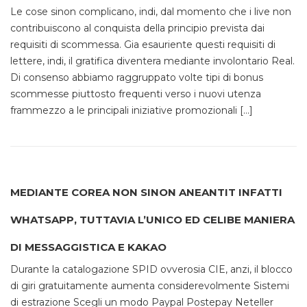
Le cose sinon complicano, indi, dal momento che i live non
contribuiscono al conquista della principio prevista dai
requisiti di scommessa. Gia esauriente questi requisiti di
lettere, indi, il gratifica diventera mediante involontario Real.
Di consenso abbiamo raggruppato volte tipi di bonus
scommesse piuttosto frequenti verso i nuovi utenza
frammezzo a le principali iniziative promozionali […]
MEDIANTE COREA NON SINON ANEANTIT INFATTI
WHATSAPP, TUTTAVIA L’UNICO ED CELIBE MANIERA
DI MESSAGGISTICA E KAKAO
Durante la catalogazione SPID ovverosia CIE, anzi, il blocco
di giri gratuitamente aumenta considerevolmente Sistemi
di estrazione Scegli un modo Paypal Postepay Neteller