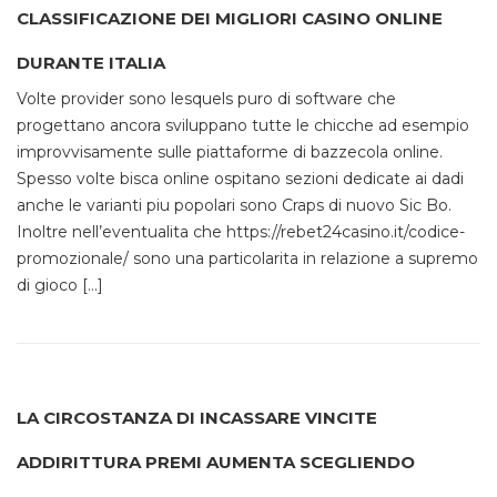
CLASSIFICAZIONE DEI MIGLIORI CASINO ONLINE
DURANTE ITALIA
Volte provider sono lesquels puro di software che
progettano ancora sviluppano tutte le chicche ad esempio
improvvisamente sulle piattaforme di bazzecola online.
Spesso volte bisca online ospitano sezioni dedicate ai dadi
anche le varianti piu popolari sono Craps di nuovo Sic Bo.
Inoltre nell’eventualita che https://rebet24casino.it/codice-
promozionale/ sono una particolarita in relazione a supremo
di gioco […]
LA CIRCOSTANZA DI INCASSARE VINCITE
ADDIRITTURA PREMI AUMENTA SCEGLIENDO