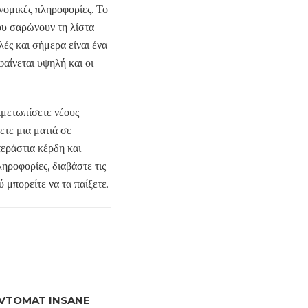
νομικές πληροφορίες. Το
ου σαρώνουν τη λίστα
ές και σήμερα είναι ένα
αίνεται υψηλή και οι
ιμετωπίσετε νέους
τε μια ματιά σε
εράστια κέρδη και
ροφορίες, διαβάστε τις
μπορείτε να τα παίξετε.
AVTOMAT INSANE
NEMOKAMI PRIEVADAI 39