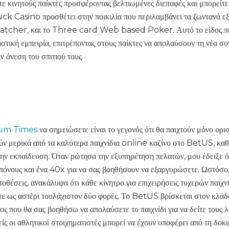
χετε κινητούς παίκτες προσφέροντας βελτιωμένες διεπαφές και μπορείτ
 Casino προσθέτει στην ποικιλία που περιλαμβάνει τα ζωντανά εξε
 Catcher, και το Three card Web based Poker.
Αυτό το είδος π
στική εμπειρία, επιτρέποντας στους παίκτες να απολαύσουν τη νέα συ
ν άνεση του σπιτιού τους.
τερες παροχές
um Times
να σημειώσετε είναι το γεγονός ότι θα παιχτούν μόνο ορι
ν μερικά από τα καλύτερα παιχνίδια online καζίνο στο BetUS, καθώ
την εκπαίδευση. Όταν ρώτησα την εξυπηρέτηση πελατών, μου έδειξε ότ
όνους και ένα 40x για να σας βοηθήσουν να εξαργυρώσετε. Ωστόσο,
ποθέσεις, ανακάλυψα ότι κάθε κίνητρο για επιχειρήσεις τυχερών παιχν
ε ως αστέρι τουλάχιστον δύο φορές. Το BetUS βρίσκεται στον κλάδο
ος που θα σας βοηθήσω να απολαύσετε το παιχνίδι για να δείτε τους λ
ίς οι αθλητικοί στοιχηματιστές μπορεί να έχουν υποφέρει από τη δοκι