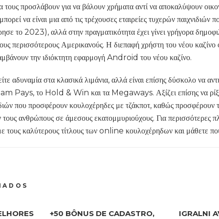
να τους προσλάβουν για να βάλουν χρήματα αντί να αποκαλύψουν οικο
ρεί να είναι μια από τις τρέχουσες εταιρείες τυχερών παιχνιδιών π
σε το 2023), αλλά στην πραγματικότητα έχει γίνει γρήγορα δημοφιλ
τους περισσότερους Αμερικανούς. Η διεπαφή χρήστη του νέου καζίνο φ
αμβάνουν την ιδιόκτητη εφαρμογή Android του νέου καζίνο.
είτε αδυναμία στα κλασικά λιμάνια, αλλά είναι επίσης δύσκολο να αντ
am Pays, το Hold & Win και τα Megaways. Αξίζει επίσης να ρίξε
ιδιών που προσφέρουν κουλοχέρηδες με τζάκποτ, καθώς προσφέρουν τ
τους ανθρώπους σε άμεσους εκατομμυριούχους. Για περισσότερες πλη
ε τους καλύτερους τίτλους των online κουλοχέρηδων και μάθετε πού 
NADOS
ELHORES
+50 BÔNUS DE CADASTRO,
IGRALNI 