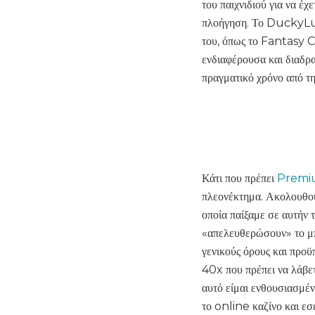
του παιχνιδιού για να έ
πλοήγηση. Το DuckyLuck
του, όπως το Fantasy
ενδιαφέρουσα και διαδρα
πραγματικό χρόνο από τη
Οι καλύ
Κάτι που πρέπει
Premi
πλεονέκτημα. Ακολουθού
οποία παίξαμε σε αυτήν 
«απελευθερώσουν» το μπ
γενικούς όρους και προϋ
40x που πρέπει να λάβετ
αυτό είμαι ενθουσιασμέν
το online καζίνο και εσε