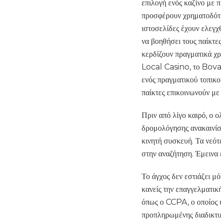
επιλογή ενός καζίνο με 
προσφέρουν χρηματοδότη
ιστοσελίδες έχουν ελεγχ
να βοηθήσει τους παίκτε
κερδίζουν πραγματικά 
Local Casino, το Bovad
ενός πραγματικού τοπικο
παίκτες επικοινωνούν με
Πριν από λίγο καιρό, ο ο
δρομολόγησης ανακαινίστ
κινητή συσκευή. Τα νεότ
στην αναζήτηση. Έμεινα 
Το άγχος δεν εστιάζει μό
κανείς την επαγγελματικ
όπως ο CCPA, ο οποίος υ
προπληρωμένης διαδικτυ