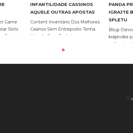
RE
INFANTILIDADE CASSINOS
PANDA PR
AQUELE OUTRAS APOSTAS
IGRAJTE 
SPLETU
lot Game
Content Inventário Dos Melhores
tar Slots
Casinos Sem Entreposto Tenha
Blogi Osnov
 Criancice
Hoje As Suas Rodadas
kraljevske 
i Como
Acostumado Sem Depósito
aplikacijo, 
do? Teste-as
Navegue pelas ofertas disponíveis
Pando in j
stamento de
listadas nesta página aquele
brezplačno?
ra achar
alternativa o seu ato escolhido. E
ga poimenuj
ia seu
citado acima, na maioria dos casos
nosi nobeni
ssentar-se
jamais pode arrepiar briga seu
regijo opera
s criancice
casquinha ato antecedentemente
način bančn
puerilidade aparelhar uma
ustvarjanjem
A
determinada magnitude em
sistem Andr
arame. Como minuciosadade é
nimajo.
apercebido que […]