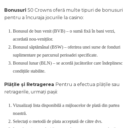
Bonusuri
50 Crowns oferă multe tipuri de bonusuri
pentru a încuraja jocurile la casino:
Bonusul de bun venit (BVB) – o sumă fixă în bani verzi,
acordată nou-veniților.
Bonusul săptămânal (BSW) – oferirea unei surse de fonduri
suplimentare pe parcursul perioadei specificate.
Bonusul lunar (BLN) – se acordă jucătorilor care îndeplinesc
condițiile stabilite.
Plățile și Retragerea
Pentru a efectua plățile sau
retragerile, urmați pașii:
Vizualizați lista disponibilă a mijloacelor de plată din partea
noastră.
Selectați o metodă de plata acceptată de către dvs.