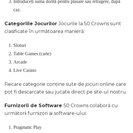
Introduceți suma dorită pentru plasare sau retragere, după
caz.
Categoriile Jocurilor
Jocurile la 50 Crowns sunt
clasificate în următoarea manieră:
Sloturi
Table Games (carte)
Arcade
Live Casino
Fiecare categorie conține sute de jocuri online care
pot fi descarcate sau jucate direct pe site-ul nostru.
Furnizorii de Software
50 Crowns colaboră cu
următorii furnizori ai software-ului:
Pragmatic Play