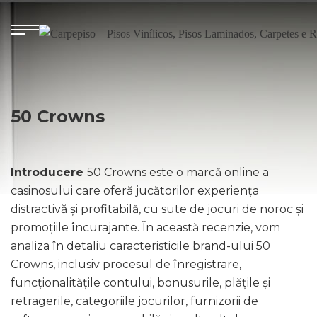
50 Сrowns
Introducere
50 Crowns este o marcă online a
casinosului care oferă jucătorilor experiența
distractivă și profitabilă, cu sute de jocuri de noroc și
promoțiile încurajante. În această recenzie, vom
analiza în detaliu caracteristicile brand-ului 50
Crowns, inclusiv procesul de înregistrare,
funcționalitățile contului, bonusurile, plățile și
retragerile, categoriile jocurilor, furnizorii de