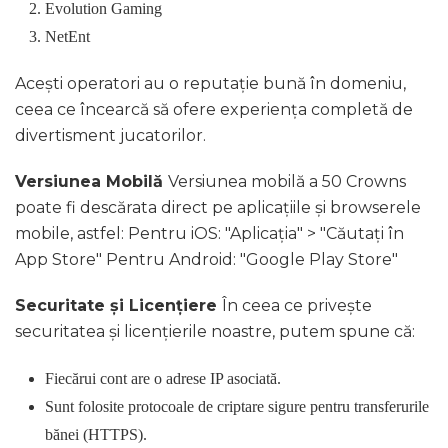
Evolution Gaming
NetEnt
Acești operatori au o reputație bună în domeniu,
ceea ce încearcă să ofere experiența completă de
divertisment jucatorilor.
Versiunea Mobilă
Versiunea mobilă a 50 Crowns
poate fi descărata direct pe aplicațiile și browserele
mobile, astfel: Pentru iOS: "Aplicația" > "Căutați în
App Store" Pentru Android: "Google Play Store"
Securitate și Licențiere
În ceea ce privește
securitatea și licențierile noastre, putem spune că:
Fiecărui cont are o adrese IP asociată.
Sunt folosite protocoale de criptare sigure pentru transferurile
bănei (HTTPS).