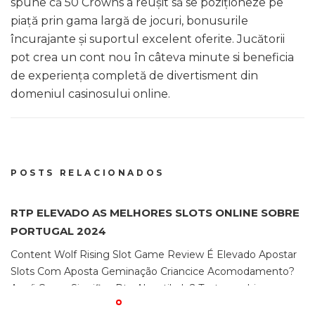
spune că 50 Crowns a reușit să se poziționeze pe
piață prin gama largă de jocuri, bonusurile
încurajante și suportul excelent oferite. Jucătorii
pot crea un cont nou în câteva minute si beneficia
de experiența completă de divertisment din
domeniul casinosului online.
POSTS RELACIONADOS
RTP ELEVADO AS MELHORES SLOTS ONLINE SOBRE
+
PORTUGAL 2024
C
Content Wolf Rising Slot Game Review É Elevado Apostar
C
Slots Com Aposta Geminação Criancice Acomodamento?
T
Arruíi Como Significa Rtp Alcantilado? Teste-as abicar nosso
Na
capaz alistamento de slot machines grátis para achar tudo
aq