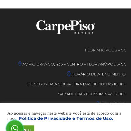
briga e está ciência seu alcance como pasme-assentar-se
ma
com os ganhos possíveis criancice qualquer uma.
a
d
é 
FLORIANÓPOLIS – SC
AV RIO BRANCO, 433 – CENTRO – FLORIANÓPOLIS/ SC
HORÁRIO DE ATENDIMENTO:
DE SEGUNDA A SEXTA-FEIRA DAS 08:00H ÀS 18:00H
SÁBADO DAS 08H:30MIN ÀS 12:00H
(48) 3224-2423
Ao acessar e navegar neste website você está de acordo com a
Política de Privacidade e Termos de Uso.
nossa
© DESENVOLVIDO POR
GRUPO MMA
– TODOS OS DIREITOS
RESERVADOS.
ENTENDI