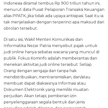
Indonesia diramal tembus Rp 900 triliun tahun ini,
menurut data Pusat Pelaporan Transaksi Keuangan
alias PPATK, jika tidak ada upaya antisipasi. Saat itu ia
tak menjelaskan dengan terperinci apa maksud dari
obrolan tersebut.
Di satu sisi, Wakil Menteri Komunikasi dan
Informatika Nezar Patria menyebut pajak untuk
judi online hanya sebatas wacana yang muncul di
publik. Fokus Kominfo adalah memberantas dan
menekan aktivitas judi online tersebut. Setiap
Orang dengan sengaja dan tanpa hak
mendistribusikan, mentransmisikan, dan/atau
membuat dapat diaksesnya Informasi atau
Dokumen Elektronik yang memiliki muatan
perjudian. Akan tetapi, pemberian izin
penyelenggaraan segala bentuk dan jenis