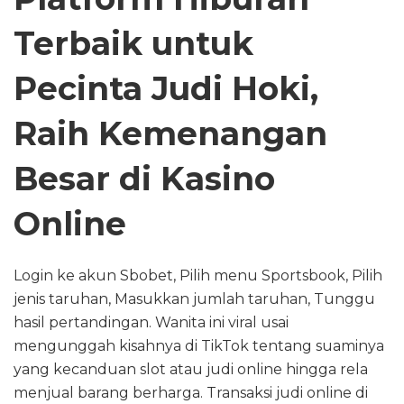
Terbaik untuk
Pecinta Judi Hoki,
Raih Kemenangan
Besar di Kasino
Online
Login ke akun Sbobet, Pilih menu Sportsbook, Pilih
jenis taruhan, Masukkan jumlah taruhan, Tunggu
hasil pertandingan. Wanita ini viral usai
mengunggah kisahnya di TikTok tentang suaminya
yang kecanduan slot atau judi online hingga rela
menjual barang berharga. Transaksi judi online di