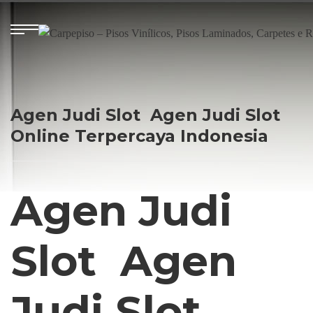
Agen Judi Slot ️ Agen Judi Slot
Online Terpercaya Indonesia
Agen Judi
Slot ️ Agen
Judi Slot