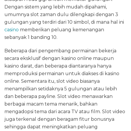
Dengan sistem yang lebih mudah dipahami,
umumnya slot zaman dulu dilengkapi dengan 3
gulungan yang terdiri dari 10 simbol, di mana hal ini
casino
memberikan peluang kemenangan
sebanyak 1 banding 10.
Beberapa dari pengembang permainan bekerja
secara eksklusif dengan kasino online maupun
kasino darat, dan beberapa diantaranya hanya
memproduksi permainan untuk diakses di kasino
online. Sementara itu, slot video biasanya
menampilkan setidaknya 5 gulungan atau lebih
dan beberapa payline. Slot video menawarkan
berbagai macam tema menarik, bahkan
mengadopsi tema dari acara TV atau film. Slot video
juga terkenal dengan beragam fitur bonusnya
sehingga dapat meningkatkan peluang