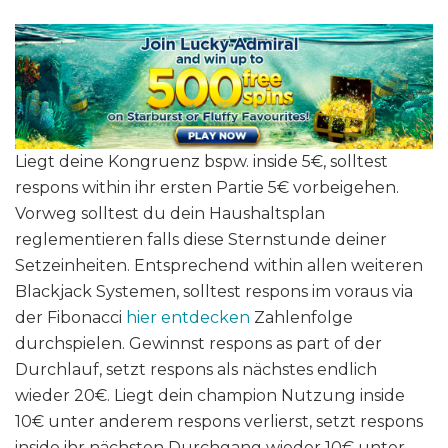
Liegt deine Kongruenz bspw. inside 5€, solltest
respons within ihr ersten Partie 5€ vorbeigehen.
Vorweg solltest du dein Haushaltsplan
reglementieren falls diese Sternstunde deiner
Setzeinheiten. Entsprechend within allen weiteren
Blackjack Systemen, solltest respons im voraus via
der Fibonacci
hier entdecken
Zahlenfolge
durchspielen. Gewinnst respons as part of der
Durchlauf, setzt respons als nächstes endlich
wieder 20€. Liegt dein champion Nutzung inside
10€ unter anderem respons verlierst, setzt respons
inside ihr nächsten Durchgang wieder 10€ unter