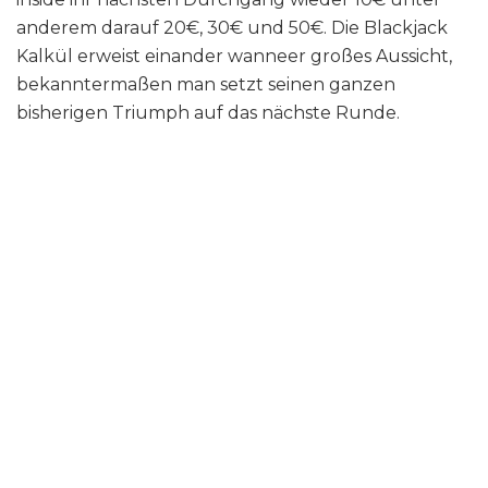
anderem darauf 20€, 30€ und 50€. Die Blackjack
Kalkül erweist einander wanneer großes Aussicht,
bekanntermaßen man setzt seinen ganzen
bisherigen Triumph auf das nächste Runde.
Spielbanken
unter einsatz
von attraktiven
Zum besten
geben &