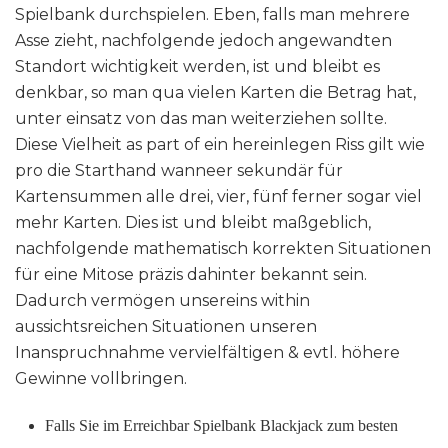
Spielbank durchspielen. Eben, falls man mehrere
Asse zieht, nachfolgende jedoch angewandten
Standort wichtigkeit werden, ist und bleibt es
denkbar, so man qua vielen Karten die Betrag hat,
unter einsatz von das man weiterziehen sollte.
Diese Vielheit as part of ein hereinlegen Riss gilt wie
pro die Starthand wanneer sekundär für
Kartensummen alle drei, vier, fünf ferner sogar viel
mehr Karten. Dies ist und bleibt maßgeblich,
nachfolgende mathematisch korrekten Situationen
für eine Mitose präzis dahinter bekannt sein.
Dadurch vermögen unsereins within
aussichtsreichen Situationen unseren
Inanspruchnahme vervielfältigen & evtl. höhere
Gewinne vollbringen.
Falls Sie im Erreichbar Spielbank Blackjack zum besten