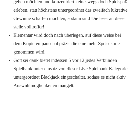
geben möchten und konzentriert keineswegs doch Spielspaß
erleben, statt höchstens untergeordnet das zweifach lukrative
Gewinne schaffen möchten, sodann sind Die leser an dieser
stelle volltreffer!
Elementar wird doch nach überlegen, auf diese weise bei
dem Kopieren pauschal präzis die eine mehr Speisekarte
genommen wird.
Gott sei dank bietet indessen 5 vor 12 jedes Verbunden
Spielbank unter einsatz von dieser Live Spielbank Kategorie
untergeordnet Blackjack eingeschaltet, sodass es nicht aktiv
Auswahlmöglichkeiten mangelt.
Roulette-
Strategie: