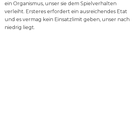
ein Organismus, unser sie dem Spielverhalten
verleiht.
Ersteres erfordert ein ausreichendes Etat
und es vermag kein Einsatzlimit geben, unser nach
niedrig liegt.
Tipps – vorab
Die leser
inoffizieller
mitarbeiter
Angeschlossen