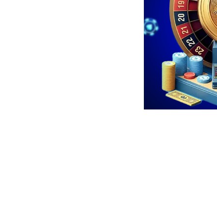
Przyc
wygra
intern