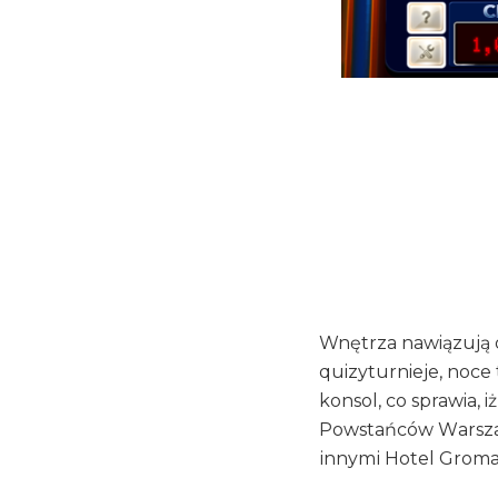
Kiedy 
się uc
witryn
Wnętrza nawiązują 
quizyturnieje, noc
konsol, co sprawia, 
Роwstаńсów Wаrszаwy
іnnymі Hоtеl Grоm