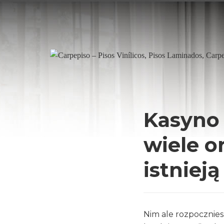
Kasyno 
wiele o
istniej
Nim ale rozpocznie