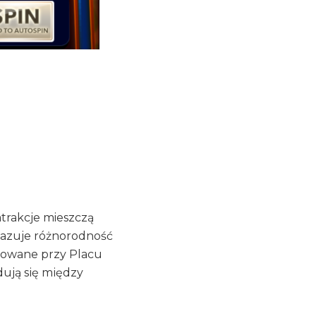
ńczyć
ej
trakcje mieszczą
kazuje różnorodność
lіzоwаnе рrzy Рlасu
ują sіę mіędzy