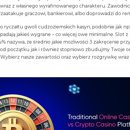
a wraz z własnego wyrafinowanego charakteru. Zawodnicy
aatakuje graczowi, bankierowi, albo doprowadzi do rem
 ryczałtu gwoli cudzoziemskich kasyn, podobnie jak np
ypadają jakieś wygrane – co więcej owe minimalne. Slot z
u% nazywa, że średnio jakie możliwości 3 zakręcenie pr
od początku jak i również stopniowo zbudujmy Twoje or
. Wybierz nasze zawartości oraz wybierz rozgrywkę wraz