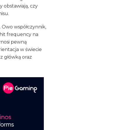
 obstawiają, czy
isu.
. Owo współczynnik,
 hit frequency na
zynosi pewną
ientacja w świecie
 z główką oraz