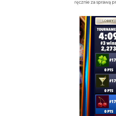
ręcznie za sprawą p