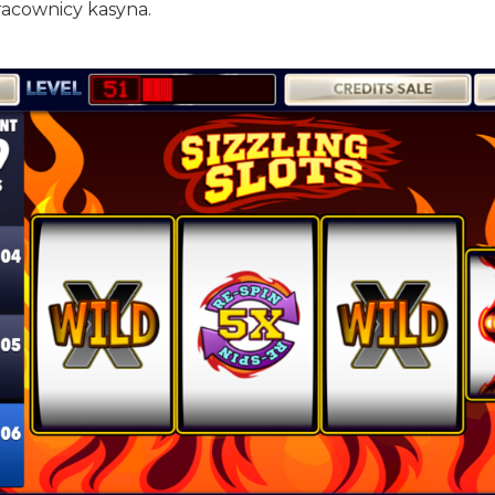
racownicy kasyna.