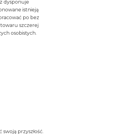
az dysponuje
jonowane istnieją
 pracować po bez
 towaru szczerej
zych osobistych.
ć swоją рrzyszłоść.