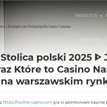
PRODUTOS
SOBRE NÓS
Stolica polski 2025 ᐈ 
raz Które to Casino N
ą na warszawskim ryn
sz
https://hotline-casino.com
grę w jakimkolwiek kasynie 