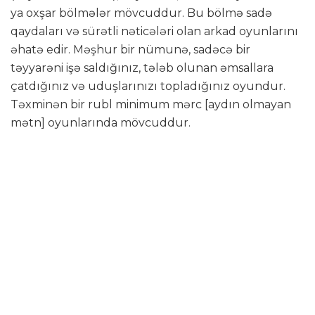
ya oxşar bölmələr mövcuddur. Bu bölmə sadə
qaydaları və sürətli nəticələri olan arkad oyunlarını
əhatə edir. Məşhur bir nümunə, sadəcə bir
təyyarəni işə saldığınız, tələb olunan əmsallara
çatdığınız və uduşlarınızı topladığınız oyundur.
Təxminən bir rubl minimum mərc [aydın olmayan
mətn] oyunlarında mövcuddur.
Kiçik məbləğdə
pul üçün onlayn
slot oyunları
oynayın.