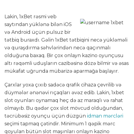
Lakin, 1xBet rəsmi veb
saytından yüklənə bilən iOS
və Android üçün pulsuz bir
tətbiq buraxdı. Gəlin 1xBet tətbiqini necə yükləməli
və quraşdırma səhvlərindən necə qaçınmalı
olduğuna baxaq. Bir çox onlayn kazino oyunçusu
altı rəqəmli uduşların cazibəsinə dözə bilmir və əsas
mükafat uğrunda mübarizə aparmağa başlayır.
Çarxlar yoxa çıxıb sadəcə qrafik cihaza çevrilib və
düymələr ənənəvi rıçaqları əvəz edib. Lakin, 1xbet
slot oyunları oynamaq heç də az maraqlı və rahat
olmayıb. Bu qədər çox slot mövcud olduğundan,
təcrübəsiz oyunçu üçün düzgün
idman mərcləri
seçimi tapmaq çətindir. Minimum 1 qəpik mərc
qoyulan bütün slot maşınları onlayn kazino