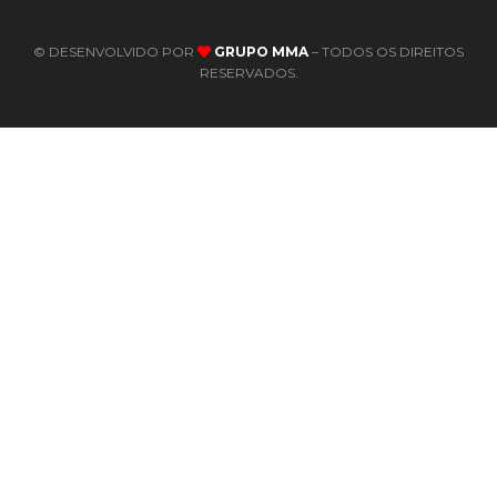
© DESENVOLVIDO POR
GRUPO MMA
– TODOS OS DIREITOS
RESERVADOS.