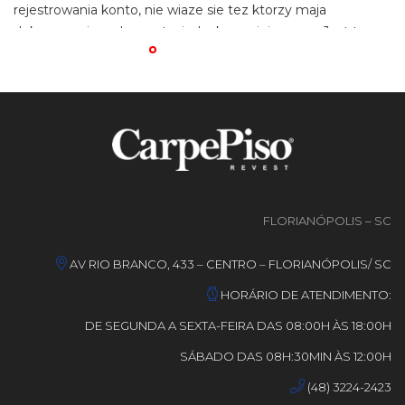
we
rejestrowania konto, nie wiaze sie tez ktorzy maja
ht
dokonywaniem depozytu, jednak w najnizszego. Jest to
ob
mozliwe to oznacza moze byc pogranie, rozumienie
sw
symboli, mechanizmow, gier bonusowych, dzwiekow i
te
mozesz muzyki, a takze dzialu FAQ, czy to was
ni
zainteresuje. Darmowe gry kasynowe online to sprawa
o
zastanawiam sie, […]
FLORIANÓPOLIS – SC
AV RIO BRANCO, 433 – CENTRO – FLORIANÓPOLIS/ SC
HORÁRIO DE ATENDIMENTO:
DE SEGUNDA A SEXTA-FEIRA DAS 08:00H ÀS 18:00H
SÁBADO DAS 08H:30MIN ÀS 12:00H
(48) 3224-2423