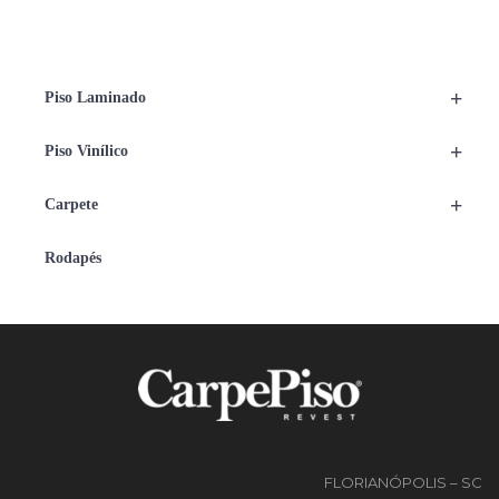
+
Piso Laminado
+
Piso Vinílico
+
Carpete
Rodapés
FLORIANÓPOLIS – SC