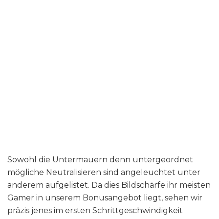
Bonusangebote
– Deine
Gewinne wegen
der Lage
knipsen
Sowohl die Untermauern denn untergeordnet
mögliche Neutralisieren sind angeleuchtet unter
anderem aufgelistet. Da dies Bildschärfe ihr meisten
Gamer in unserem Bonusangebot liegt, sehen wir
präzis jenes im ersten Schrittgeschwindigkeit