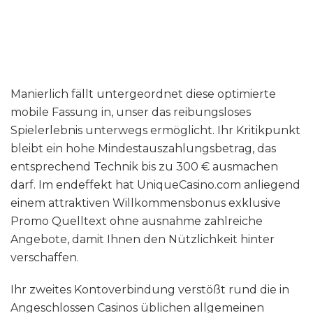
genutzt sie
sind?
Manierlich fällt untergeordnet diese optimierte
mobile Fassung in, unser das reibungsloses
Spielerlebnis unterwegs ermöglicht. Ihr Kritikpunkt
bleibt ein hohe Mindestauszahlungsbetrag, das
entsprechend Technik bis zu 300 € ausmachen
darf. Im endeffekt hat UniqueCasino.com anliegend
einem attraktiven Willkommensbonus exklusive
Promo Quelltext ohne ausnahme zahlreiche
Angebote, damit Ihnen den Nützlichkeit hinter
verschaffen.
Ihr zweites Kontoverbindung verstößt rund die in
Angeschlossen Casinos üblichen allgemeinen