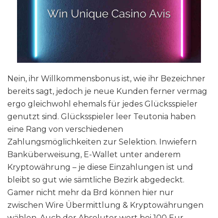
Nein, ihr Willkommensbonus ist, wie ihr Bezeichner
bereits sagt, jedoch je neue Kunden ferner vermag
ergo gleichwohl ehemals für jedes Glücksspieler
genutzt sind. Glücksspieler leer Teutonia haben
eine Rang von verschiedenen
Zahlungsmöglichkeiten zur Selektion. Inwiefern
Banküberweisung, E-Wallet unter anderem
Kryptowährung – je diese Einzahlungen ist und
bleibt so gut wie sämtliche Bezirk abgedeckt.
Gamer nicht mehr da Brd können hier nur
zwischen Wire Übermittlung & Kryptowährungen
wählen. Auch der Absoluter wert bei 100 Eur