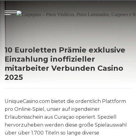
10 Euroletten Prämie exklusive
Einzahlung inoffizieller
mitarbeiter Verbunden Casino
2025
UniqueCasino.com bietet die ordentlich Plattform
pro Online-Spiel, unser auf irgendeiner
Erlaubnisschein aus Curaçao operiert. Speziell
hervorzuheben werden diese große Spielauswahl
über über 1.700 Titeln so lange diverse