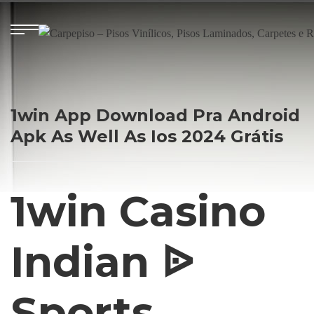
1win App Download Pra Android
Apk As Well As Ios 2024 Grátis
1win Casino
Indian ᐉ
Sports