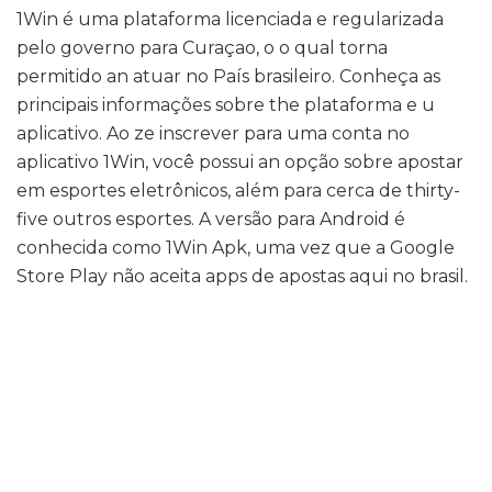
1Win é uma plataforma licenciada e regularizada
pelo governo para Curaçao, o o qual torna
permitido an atuar no País brasileiro. Conheça as
principais informações sobre the plataforma e u
aplicativo. Ao ze inscrever para uma conta no
aplicativo 1Win, você possui an opção sobre apostar
em esportes eletrônicos, além para cerca de thirty-
five outros esportes. A versão para Android é
conhecida como 1Win Apk, uma vez que a Google
Store Play não aceita apps de apostas aqui no brasil.
Métodos De
Pagamento: