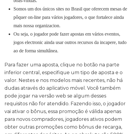
boas-vindas.
Somos um dos únicos sites no Brasil que oferecem mesas de
pôquer on-line para vários jogadores, o que fortalece ainda
mais nossa organizacion.
Ou seja, o jogador pode fazer apostas em vários eventos,
jogos electronic ainda usar outros recursos da incapere, tudo
ao de forma simultânea.
Para fazer uma aposta, clique no botão na parte
inferior central, especifique um tipo de aposta e o
valor. Nestes e nos modelos mais recentes, não há
dudas através do aplicativo móvel. Você também
pode jogar na versão web se algum desses
requisitos não for atendido. Fazendo isso, o jogador
vai ativar o bônus, essa promoção é válida apenas
para novos compradores, jogadores ativos podem
obter outras promoções como bônus de recarga,