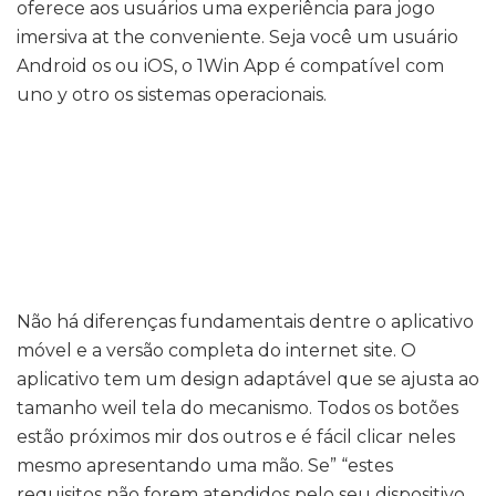
oferece aos usuários uma experiência para jogo
imersiva at the conveniente. Seja você um usuário
Android os ou iOS, o 1Win App é compatível com
uno y otro os sistemas operacionais.
Site Otimizado
Da 1win
Não há diferenças fundamentais dentre o aplicativo
móvel e a versão completa do internet site. O
aplicativo tem um design adaptável que se ajusta ao
tamanho weil tela do mecanismo. Todos os botões
estão próximos mir dos outros e é fácil clicar neles
mesmo apresentando uma mão. Se” “estes
requisitos não forem atendidos pelo seu dispositivo