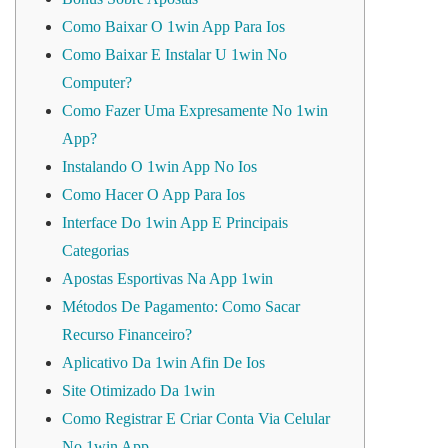
Como Baixar O 1win App Para Ios
Como Baixar E Instalar U 1win No
Computer?
Como Fazer Uma Expresamente No 1win
App?
Instalando O 1win App No Ios
Como Hacer O App Para Ios
Interface Do 1win App E Principais
Categorias
Apostas Esportivas Na App 1win
Métodos De Pagamento: Como Sacar
Recurso Financeiro?
Aplicativo Da 1win Afin De Ios
Site Otimizado Da 1win
Como Registrar E Criar Conta Via Celular
No 1win App