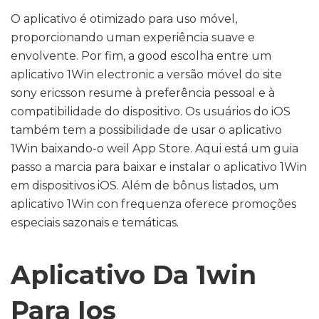
O aplicativo é otimizado para uso móvel,
proporcionando uman experiência suave e
envolvente. Por fim, a good escolha entre um
aplicativo 1Win electronic a versão móvel do site
sony ericsson resume à preferência pessoal e à
compatibilidade do dispositivo. Os usuários do iOS
também tem a possibilidade de usar o aplicativo
1Win baixando-o weil App Store. Aqui está um guia
passo a marcia para baixar e instalar o aplicativo 1Win
em dispositivos iOS. Além de bônus listados, um
aplicativo 1Win con frequenza oferece promoções
especiais sazonais e temáticas.
Aplicativo Da 1win
Para Ios