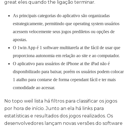
great eles quando the ligação terminar.
As principais categorias do aplicativo são organizadas
estrategicamente, permitindo que operating system usuários
acessem velocemente seus jogos prediletos ou opções de
apostas.
O 1win App é 1 software multitarefa at the fácil de usar que
proporciona autonomia em relação ao site e ao computador.
O aplicativo para usuários de iPhone at the iPad não é
disponibilizado para baixar, porém os usuários podem colocar
1 atalho para contarse de forma cependant fácil e ter mais
comodidade ao acessar.
No topo weil lista há filtros para classificar os jogos
por hora de início. Junto an ela há links para
estatísticas e resultados dos jogos realizados. Os
desenvolvedores lançam novas versões do software