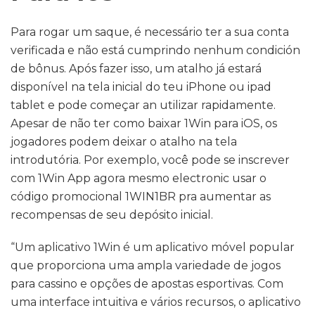
Para rogar um saque, é necessário ter a sua conta
verificada e não está cumprindo nenhum condición
de bônus. Após fazer isso, um atalho já estará
disponível na tela inicial do teu iPhone ou ipad
tablet e pode começar an utilizar rapidamente.
Apesar de não ter como baixar 1Win para iOS, os
jogadores podem deixar o atalho na tela
introdutória. Por exemplo, você pode se inscrever
com 1Win App agora mesmo electronic usar o
código promocional 1WIN1BR pra aumentar as
recompensas de seu depósito inicial.
“Um aplicativo 1Win é um aplicativo móvel popular
que proporciona uma ampla variedade de jogos
para cassino e opções de apostas esportivas. Com
uma interface intuitiva e vários recursos, o aplicativo