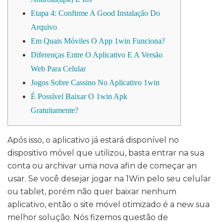
Etapa 4: Confirme A Good Instalação Do
Arquivo
Em Quais Móviles O App 1win Funciona?
Diferenças Entre O Aplicativo E A Versão
Web Para Celular
Jogos Sobre Cassino No Aplicativo 1win
É Possível Baixar O 1win Apk
Gratuitamente?
Após isso, o aplicativo já estará disponível no
dispositivo móvel que utilizou, basta entrar na sua
conta ou archivar uma nova afin de começar an
usar. Se você desejar jogar na 1Win pelo seu celular
ou tablet, porém não quer baixar nenhum
aplicativo, então o site móvel otimizado é a new sua
melhor solução. Nós fizemos questão de