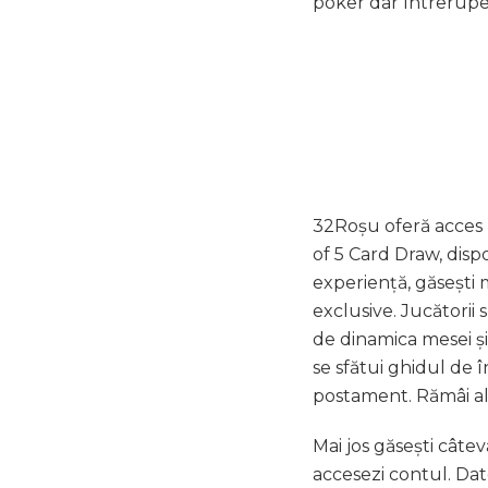
poker dar întreruperi
Stanle
2026: 
32Roșu oferă acces 
of 5 Card Draw, dispo
experiență, găsești 
exclusive. Jucătorii 
de dinamica mesei și
se sfătui ghidul de î
postament. Rămâi alăt
Mai jos găsești câtev
accesezi contul. Da