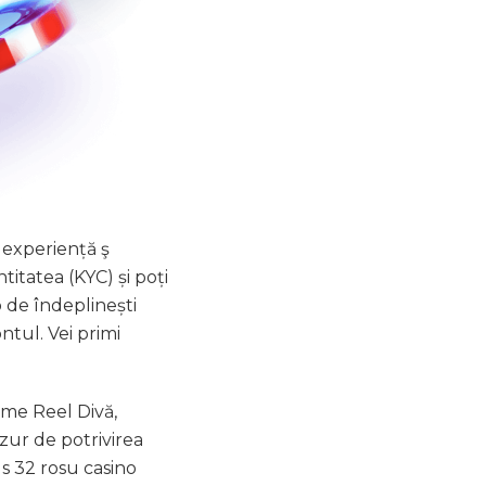
o experiență ş
titatea (KYC) și poți
o de îndeplinești
ontul. Vei primi
nume Reel Divă,
ur de potrivirea
us 32 rosu casino