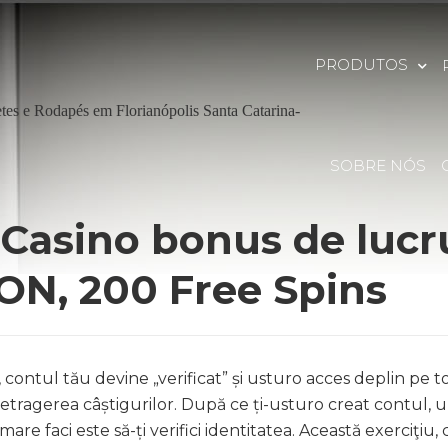
PRODUTOS
SOBRE NÓS
Casino bonus de lucru
ON, 200 Free Spins
contul tău devine „verificat” și usturo acces deplin pe to
 retragerea câștigurilor. După ce ți-usturo creat contul,
re faci este să-ți verifici identitatea. Această exerciţiu,