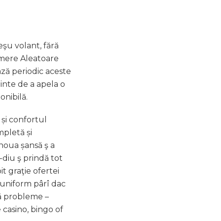
eşu volant, fără
Numere Aleatoare
ază periodic aceste
inte de a apela o
onibilă.
și confortul
mpletă și
 noua șansă ş a
-diu ş prindă tot
 graţie ofertei
 uniform pârî dac
să probleme –
e casino, bingo of