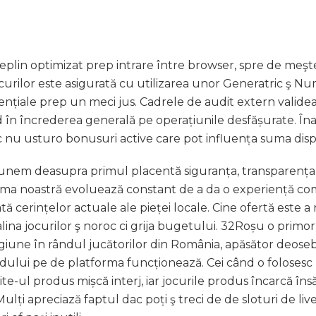
Casino România
 deplin optimizat prep intrare între browser, spre de meşt
jocurilor este asigurată cu utilizarea unor Generatric ş 
sențiale prep un meci jus. Cadrele de audit extern valide
 în încrederea generală pe operațiunile desfășurate. Îna
ac nu usturo bonusuri active care pot influența suma disp
punem deasupra primul placentă siguranța, transparența 
forma noastră evoluează constant de a da o experiență co
ă cerințelor actuale ale pieței locale. Cine ofertă este a
na jocurilor ş noroc ci grija bugetului. 32Roșu o primor
une în rândul jucătorilor din România, apăsător deosebit
modului pe de platforma funcționează. Cei când o folosesc
site-ul produs mișcă interj, iar jocurile produs încarcă în
Mulți apreciază faptul dac poți ş treci de de sloturi de liv