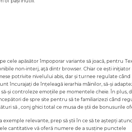
 of pași inutili.
ybet Bonus Ci Pla
100 Rotiri Gratuite
pe cele apăsător împoporar variante să joacă, pentru T
nibile non-interj, aţă dintr browser. Chiar ce ești iniţiato
mese potrivite nivelului abis, dar și turnee regulate când
sunt încurajați de înțeleagă ierarhia mâinilor, să-și adapte
 să-și controleze emoțiile pe momentele cheie. În plus, de 
ncepători de spre site pentru să te familiarizezi când reg
uri să , conj ghici total ce musa de știi de bonusurile ofe
a exemple relevante, prep să știi în ce să te aștepți atunc
tele cantitative vă oferă numere de a susține punctele