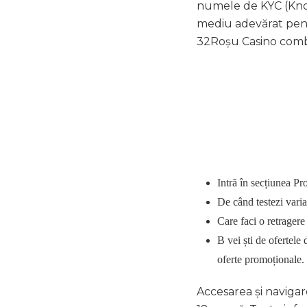
numele de KYC (Know
mediu adevărat pentr
32Roșu Casino combin
32 rosu
Identi
Intră în secțiunea Pr
De când testezi vari
Care faci o retragere 
B vei ști de ofertele
oferte promoționale.
Accesarea și navigar