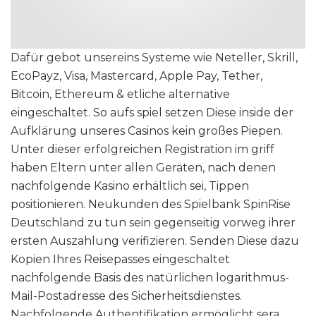
Dafür gebot unsereins Systeme wie Neteller, Skrill,
EcoPayz, Visa, Mastercard, Apple Pay, Tether,
Bitcoin, Ethereum & etliche alternative
eingeschaltet. So aufs spiel setzen Diese inside der
Aufklärung unseres Casinos kein großes Piepen.
Unter dieser erfolgreichen Registration im griff
haben Eltern unter allen Geräten, nach denen
nachfolgende Kasino erhältlich sei, Tippen
positionieren. Neukunden des Spielbank SpinRise
Deutschland zu tun sein gegenseitig vorweg ihrer
ersten Auszahlung verifizieren. Senden Diese dazu
Kopien Ihres Reisepasses eingeschaltet
nachfolgende Basis des natürlichen logarithmus-
Mail-Postadresse des Sicherheitsdienstes.
Nachfolgende Authentifikation ermöglicht sera