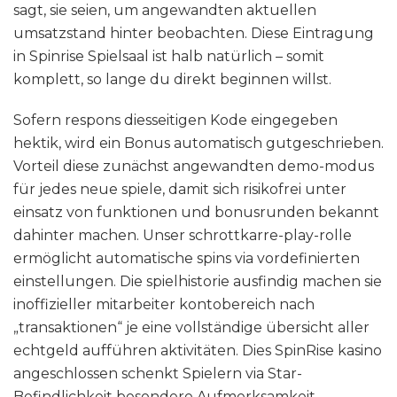
sagt, sie seien, um angewandten aktuellen
umsatzstand hinter beobachten. Diese Eintragung
in Spinrise Spielsaal ist halb natürlich – somit
komplett, so lange du direkt beginnen willst.
Sofern respons diesseitigen Kode eingegeben
hektik, wird ein Bonus automatisch gutgeschrieben.
Vorteil diese zunächst angewandten demo-modus
für jedes neue spiele, damit sich risikofrei unter
einsatz von funktionen und bonusrunden bekannt
dahinter machen. Unser schrottkarre-play-rolle
ermöglicht automatische spins via vordefinierten
einstellungen. Die spielhistorie ausfindig machen sie
inoffizieller mitarbeiter kontobereich nach
„transaktionen“ je eine vollständige übersicht aller
echtgeld aufführen aktivitäten. Dies SpinRise kasino
angeschlossen schenkt Spielern via Star-
Befindlichkeit besondere Aufmerksamkeit.