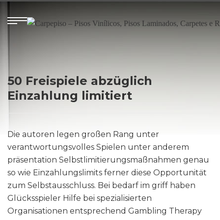
50 Freispiele abzüglich
Einzahlung limitiert
Die autoren legen großen Rang unter
verantwortungsvolles Spielen unter anderem
präsentation Selbstlimitierungsmaßnahmen genau
so wie Einzahlungslimits ferner diese Opportunität
zum Selbstausschluss. Bei bedarf im griff haben
Glücksspieler Hilfe bei spezialisierten
Organisationen entsprechend Gambling Therapy