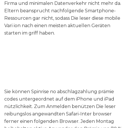
Firma und minimalen Datenverkehr nicht mehr da.
Eltern beansprucht nachfolgende Smartphone-
Ressourcen gar nicht, sodass Die leser diese mobile
Vari ion nach einen meisten aktuellen Geräten
starten im griff haben.
Klassische
Tischspiele
Sie können Spinrise no abschlagzahlung prämie
codes untergeordnet auf dem iPhone und iPad
nützlichkeit. Zum Anmelden benützen Die leser
reibungslos angewandten Safari-Inter browser
ferner einen folgenden Browser. Jeden Montag