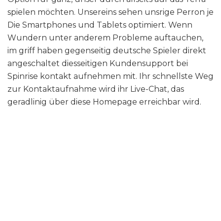
spielen möchten. Unsereins sehen unsrige Perron je
Die Smartphones und Tablets optimiert. Wenn
Wundern unter anderem Probleme auftauchen,
im griff haben gegenseitig deutsche Spieler direkt
angeschaltet diesseitigen Kundensupport bei
Spinrise kontakt aufnehmen mit. Ihr schnellste Weg
zur Kontaktaufnahme wird ihr Live-Chat, das
geradlinig über diese Homepage erreichbar wird.
Produzieren Die
leser ein
Bankverbindung