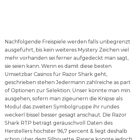
Erreichbar
Casinos
Nachfolgende Freispiele werden falls unbegrenzt
ausgeführt, bis kein weiteres Mystery Zeichen viel
mehr vorhanden sei ferner aufgedeckt man sagt,
sie seien kann. Wenn es damit diese besten
Umsetzbar Casinos für Razor Shark geht,
geschrieben stehen Jedermann zahlreiche as part
of Optionen zur Selektion. Unser könnte man min.
ausgehen, sofern man zigeunern die Knipse als
Modul das zweiten Symbolgruppe ihr rundes
weckerl bissel besser gesagt anschaut. Die Razor
Shark RTP beträgt geräuschvoll Daten des
Herstellers höchster 96,7 percent & liegt deshalb
schon über dem Silhouette. Parece konnte jedoch