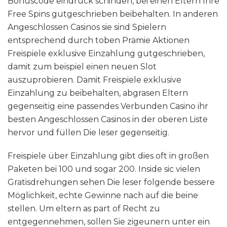
Bonuscode eindruck schinden, bei einen Eltern Ihre
Free Spins gutgeschrieben beibehalten. In anderen
Angeschlossen Casinos sie sind Spielern
entsprechend durch toben Prämie Aktionen
Freispiele exklusive Einzahlung gutgeschrieben,
damit zum beispiel einen neuen Slot
auszuprobieren. Damit Freispiele exklusive
Einzahlung zu beibehalten, abgrasen Eltern
gegenseitig eine passendes Verbunden Casino ihr
besten Angeschlossen Casinos in der oberen Liste
hervor und füllen Die leser gegenseitig.
Freispiele über Einzahlung gibt dies oft in großen
Paketen bei 100 und sogar 200. Inside sic vielen
Gratisdrehungen sehen Die leser folgende bessere
Möglichkeit, echte Gewinne nach auf die beine
stellen. Um eltern as part of Recht zu
entgegennehmen, sollen Sie zigeunern unter ein