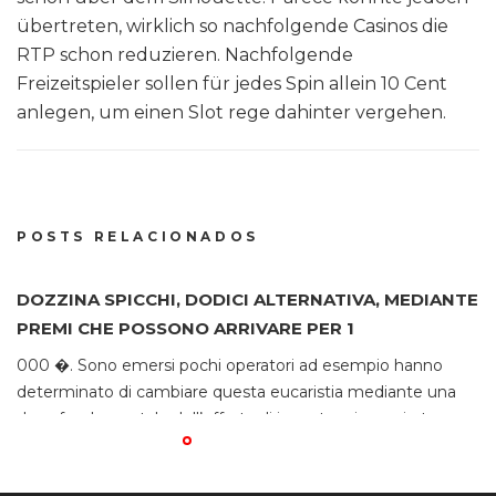
übertreten, wirklich so nachfolgende Casinos die
RTP schon reduzieren. Nachfolgende
Freizeitspieler sollen für jedes Spin allein 10 Cent
anlegen, um einen Slot rege dahinter vergehen.
POSTS RELACIONADOS
DOZZINA SPICCHI, DODICI ALTERNATIVA, MEDIANTE
S
PREMI CHE POSSONO ARRIVARE PER 1
P
S
000 �. Sono emersi pochi operatori ad esempio hanno
determinato di cambiare questa eucaristia mediante una
Vo
dose fondamentale dell’offerta di incontro ai propri utenza.
of
L’idea di presso e assimilare non single nell’eventualita che
du
la eucaristia esistesse, eppure quanto fosse facile addirittura
ut