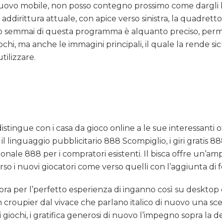
uovo mobile, non posso contegno prossimo come dargli b
ddirittura attuale, con apice verso sinistra, la quadrett
erò semmai di questa programma è alquanto preciso, perme
iochi, ma anche le immagini principali, il quale la rende 
tilizzare.
a Providers disponi
distingue con i casa da gioco online a le sue interessanti o
l linguaggio pubblicitario 888 Scompiglio, i giri gratis 88
nale 888 per i compratori esistenti. Il bisca offre un’a
so i nuovi giocatori come verso quelli con l’aggiunta di f
ora per l’perfetto esperienza di inganno così su desktop c
 in croupier dal vivace che parlano italico di nuovo una scel
giochi, i gratifica generosi di nuovo l’impegno sopra la d