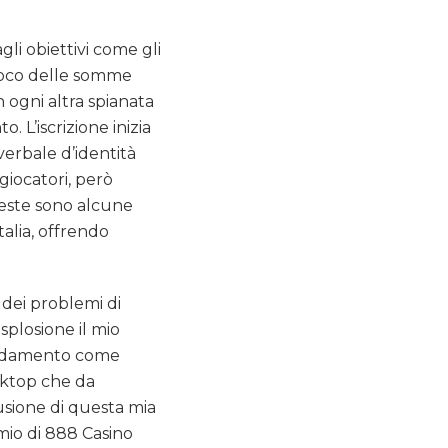
li obiettivi come gli
gioco delle somme
 ogni altra spianata
 L’iscrizione inizia
verbale d’identità
 giocatori, però
ueste sono alcune
alia, offrendo
 dei problemi di
splosione il mio
cendamento come
sktop che da
lusione di questa mia
mio di 888 Casino