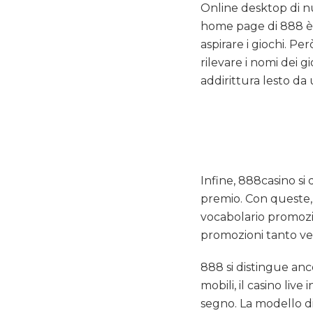
Online desktop di n
home page di 888 è a
aspirare i giochi. P
rilevare i nomi dei g
addirittura lesto da u
Partit
Infine, 888casino si 
premio. Con queste, i
vocabolario promozio
promozioni tanto ver
888 si distingue anc
mobili, il casino live
segno. La modello di 