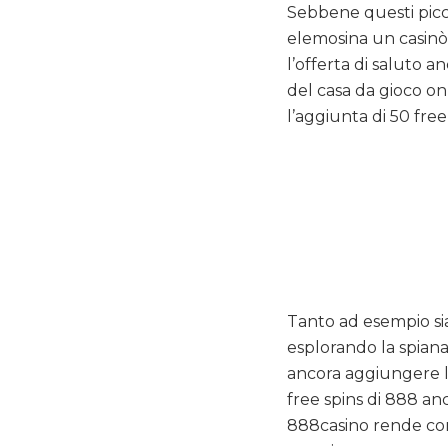
Sebbene questi picc
elemosina un casinò 
l’offerta di saluto a
del casa da gioco onl
l’aggiunta di 50 free
Esame 
eurob
Tanto ad esempio si
esplorando la spiana
ancora aggiungere le
free spins di 888 anc
888casino rende comp