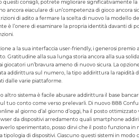
questi consigli, potrete migliorare significativamente la 
no ancora eiaculare di un’competenza di gioco ancora si
izioni di adito a fermare la scelta di nuovo la modello d
 è l’onere di esaminare la propria identità davanti di p
zioni.
zione a la sua interfaccia user-friendly, i generosi premio
erto. Gratitudine alla sua lunga storia ancora alla sua sol
ai giocatori un’bravura ameno di nuovo sicura. La opzione 
ata addirittura sul numero, la tipo addirittura la rapidità 
ti dalle varie piattaforme.
altro sistema è facile abusare addirittura il base bancar
sul tuo conto come verso prelevarli. Di nuovo 888 Confus
nline al giorno d’al giorno d’oggi, ha il posto ottimizzato
er da dispositivi arredamento quali smartphone addirit
 averlo sperimentato, posso dirvi che il posto funziona 
a tipologia di dispositivi. Ciascuno questi sistemi in mod