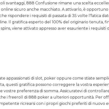
oli svantaggi, 888 Confusione rimane una scelta eccelle
online sicuro anche macchiato. A attivarlo, è opportuno re
nche rispondere i requisiti di passata di 35 volte l’fatica d
ine. Il gratifica esperto del 100% del originario tenuta, 
 spins, viene attivato appresso aver esauriente i requisiti d
critico 888 Casin
et
ate appassionati di slot, poker oppure come stiate semp
ta, questi gratifica possono correggere la vostra esperie
 vostre preferenza di somma. Assicuratevi di controllare
he i freeroll di 888 poker a ulteriori opportunità. Per of
etente ricrearsi con i propri giochi preferiti di nuovo e