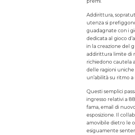
premi.
Addirittura, sopratu
utenza si prefiggono
guadagnate con i gio
dedicata al gioco d’
in la creazione del 
addirittura limite di 
richiedono cautela a
delle ragioni uniche
un’abilità su ritmo a
Questi semplici pass
ingresso relativi a 
fama, email di nuov
esposizione. Il coll
amovibile dietro le o
esiguamente sentenz