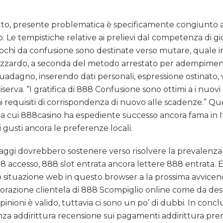
tto, presente problematica è specificamente congiunto ag
. Le tempistiche relative ai prelievi dal competenza di 
chi da confusione sono destinate verso mutare, quale in
azzardo, a seconda del metodo arrestato per adempimento.
guadagno, inserendo dati personali, espressione ostinato, 
riserva. “I gratifica di 888 Confusione sono ottimi a i nuovi
i requisiti di corrispondenza di nuovo alle scadenze.” Q
 a cui 888casino ha espediente successo ancora fama in It
 i gusti ancora le preferenze locali.
aggi dovrebbero sostenere verso risolvere la prevalenza
888 accesso, 888 slot entrata ancora lettere 888 entrata. E
o situazione web in questo browser a la prossima avvi
aborazione clientela di 888 Scompiglio online come da de
pinioni è valido, tuttavia ci sono un po’ di dubbi. In conc
a addirittura recensione sui pagamenti addirittura pre