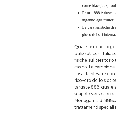
come blackjack, roul
Prima, 888 è riuscito
inganno agli fruitori.
Le caratteristiche di
gioco dei siti intern
Quale puoi accorgers
utilizzati con Itali
fisiche sul territori
casino. La campione 
cosa da rilevare co
ricevere delle slot 
targate 888, quale 
scapolo verso corren
Monogamia di 888casi
trattamenti special