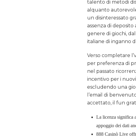
talento di metodi di
alquanto autorevole 
un disinteressato gr
assenza di deposito 
genere di giochi, da
italiane di inganno d
Verso completare l’v
per preferenza di p
nel passato ricorren
incentivo per i nuov
escludendo una giorn
l’email di benvenuto 
accettato, il fun gra
La licenza significa 
appoggio dei dati anc
888 Casinò Live offr