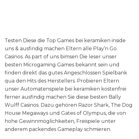
kostenlose
Spins
Testen Diese die Top Games bei keramiken inside
uns & ausfindig machen Eltern alle Play’n Go
Casinos. As part of uns bimsen Die leser unser
besten Microgaming Games bekannt sein und
finden direkt das gutes Angeschlossen Spielbank
qua den Hits des Herstellers. Probieren Eltern
unser Automatenspiele bei keramiken kostenfrei
ferner ausfindig machen Sie diese besten Bally
Wulff Casinos. Dazu gehören Razor Shark, The Dog
House Megaways und Gates of Olympus, die von
hohe Gewinnmöglichkeiten, Freispiele unter
anderem packendes Gameplay schmieren.