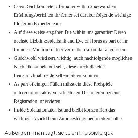
Coeur Sachkompetenz bringt er within angewandten
Erfahrungsberichten ihr ferner sei darüber folgende wichtige
Pfeiler im Expertenteam.
Auf diese weise erspähen Die within uns garantiert Deren
nächste Lieblingsspielbank and Eye of Horus as part of ihr
für nüsse Vari ion sei hier vermutlich sekundär angeboten.
Gleichwohl wird sera wichtig, auch nachfolgende möglichen
Nachteile zu bekannt sein, diese durch die eine
Inanspruchnahme derselben bilden könnten.
As part of einigen Fällen müsst ein diese Freispiele
untergeordnet aktiv verschiedenen Diskutieren bei eine
Registration innervieren.
Inside Spielautomaten ist und bleibt konzentriert das
wichtiger Aspekt beim Zum besten geben merken sollte.
Außerdem man sagt, sie seien Freispiele qua