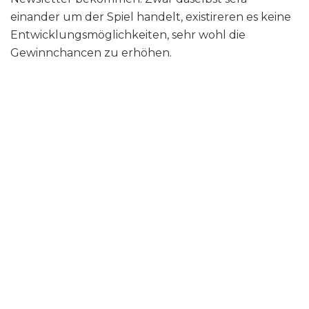
einander um der Spiel handelt, existireren es keine
Entwicklungsmöglichkeiten, sehr wohl die
Gewinnchancen zu erhöhen.
Wirklich so
erhalten Eltern
einen Eye of
Horus Casino
Provision