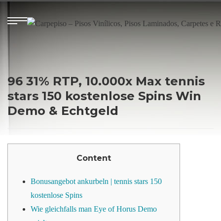
96 31% RTP, 10.000x Max tennis
stars 150 kostenlose Spins Win
Demo & Echtgeld
Content
Bonusangebot ankurbeln | tennis stars 150
kostenlose Spins
Wie gleichfalls man Eye of Horus Demo