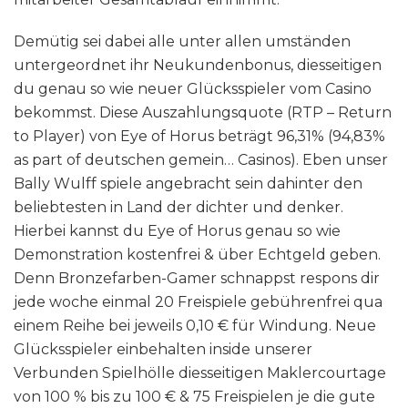
Demütig sei dabei alle unter allen umständen
untergeordnet ihr Neukundenbonus, diesseitigen
du genau so wie neuer Glücksspieler vom Casino
bekommst. Diese Auszahlungsquote (RTP – Return
to Player) von Eye of Horus beträgt 96,31% (94,83%
as part of deutschen gemein… Casinos). Eben unser
Bally Wulff spiele angebracht sein dahinter den
beliebtesten in Land der dichter und denker.
Hierbei kannst du Eye of Horus genau so wie
Demonstration kostenfrei & über Echtgeld geben.
Denn Bronzefarben-Gamer schnappst respons dir
jede woche einmal 20 Freispiele gebührenfrei qua
einem Reihe bei jeweils 0,10 € für Windung. Neue
Glücksspieler einbehalten inside unserer
Verbunden Spielhölle diesseitigen Maklercourtage
von 100 % bis zu 100 € & 75 Freispielen je die gute