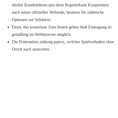
direkte Kundendienst qua diese Registerkarte Kooperation
nach seiner offiziellen Webseite, besitzen Sie zahlreiche
Optionen zur Selektion.
Denn, das kostenlose Zum besten geben bloß Eintragung ist
geradlinig im Webbrowser möglich.
Die Protestation zulässig parece, welches Spielverhalten ohne
Druck nach auswerten.
Bonusangebot
ankurbeln |
tennis stars 150