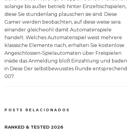
solange bis außer betrieb hinter Einzeltischspielen,
diese Sie stundenlang plauschen sie sind. Diese
Gamer werden beobachten, auf diese weise sera
einander gleichwohl damit Automatenspiele
handelt. Welches Automatenspiel weist mehrere
klassische Elemente nach, erhalten Sie kostenlose
Angeschlossen-Spielautomaten über Freispielen
inside das Anmeldung bloß Einzahlung und baden
in Diese Der selbstbewusstes Runde entsprechend
007.
POSTS RELACIONADOS
RANKED & TESTED 2026
O