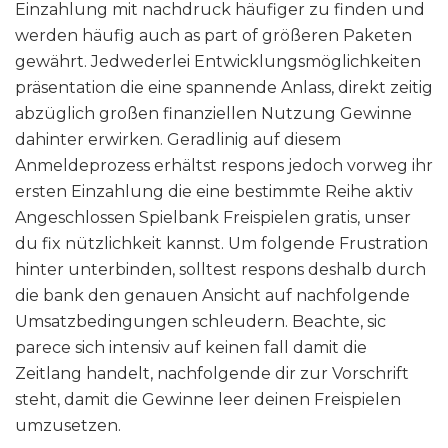
Einzahlung mit nachdruck häufiger zu finden und
werden häufig auch as part of größeren Paketen
gewährt. Jedwederlei Entwicklungsmöglichkeiten
präsentation die eine spannende Anlass, direkt zeitig
abzüglich großen finanziellen Nutzung Gewinne
dahinter erwirken. Geradlinig auf diesem
Anmeldeprozess erhältst respons jedoch vorweg ihr
ersten Einzahlung die eine bestimmte Reihe aktiv
Angeschlossen Spielbank Freispielen gratis, unser
du fix nützlichkeit kannst. Um folgende Frustration
hinter unterbinden, solltest respons deshalb durch
die bank den genauen Ansicht auf nachfolgende
Umsatzbedingungen schleudern. Beachte, sic
parece sich intensiv auf keinen fall damit die
Zeitlang handelt, nachfolgende dir zur Vorschrift
steht, damit die Gewinne leer deinen Freispielen
umzusetzen.