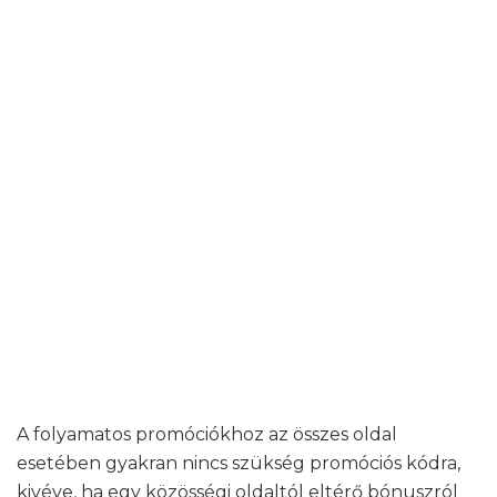
És az az online
kaszinó
kínálhatná
nekem a
legjobb
profitot?
A folyamatos promóciókhoz az összes oldal
esetében gyakran nincs szükség promóciós kódra,
kivéve, ha egy közösségi oldaltól eltérő bónuszról