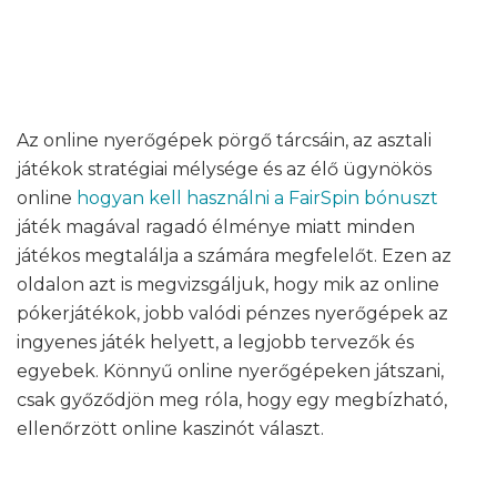
internetes
kaszinókban?
Az online nyerőgépek pörgő tárcsáin, az asztali
játékok stratégiai mélysége és az élő ügynökös
online
hogyan kell használni a FairSpin bónuszt
játék magával ragadó élménye miatt minden
játékos megtalálja a számára megfelelőt. Ezen az
oldalon azt is megvizsgáljuk, hogy mik az online
pókerjátékok, jobb valódi pénzes nyerőgépek az
ingyenes játék helyett, a legjobb tervezők és
egyebek. Könnyű online nyerőgépeken játszani,
csak győződjön meg róla, hogy egy megbízható,
ellenőrzött online kaszinót választ.