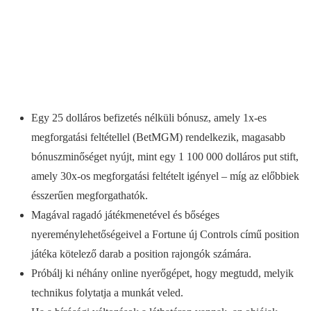
Fizetés
korlátozása
Egy 25 dolláros befizetés nélküli bónusz, amely 1x-es
megforgatási feltétellel (BetMGM) rendelkezik, magasabb
bónuszminőséget nyújt, mint egy 1 100 000 dolláros put stift,
amely 30x-os megforgatási feltételt igényel – míg az előbbiek
ésszerűen megforgathatók.
Magával ragadó játékmenetével és bőséges
nyereménylehetőségeivel a Fortune új Controls című position
játéka kötelező darab a position rajongók számára.
Próbálj ki néhány online nyerőgépet, hogy megtudd, melyik
technikus folytatja a munkát veled.