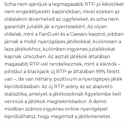
Soha nem ajánljuk a legmagasabb RTP-jű kikötőket
nem engedélyezett kaszinókban, mivel ezeken az
oldalakon átverheted az ügyfeleket, és soha nem
garantált jutalék jár a nyertesekért. Az olyan
oldalak, mint a FanDuel és a Caesars kaszinó, jobban
járnak a mobil nyerőgépes játékokkal, különösen a
laza játékokhoz, különben ingyenes jutalékokat
kapnak útközben. Az asztali játékok általában
magasabb RTP-vel rendelkeznek, mint a kikötők –
például a blackjack új RTP-je általában 99% felett
van –, de van néhány pozitívum a nyerőgépes játék
kipróbálásában. Az új RTP-arány az az alapvető
statisztika, amelyet a játékosoknak figyelembe kell
venniük a játékok megtekintésekor. A demó
módban számos ingyenes online nyerőgépet
kipróbálhatsz, hogy megértsd a játékmenetet.