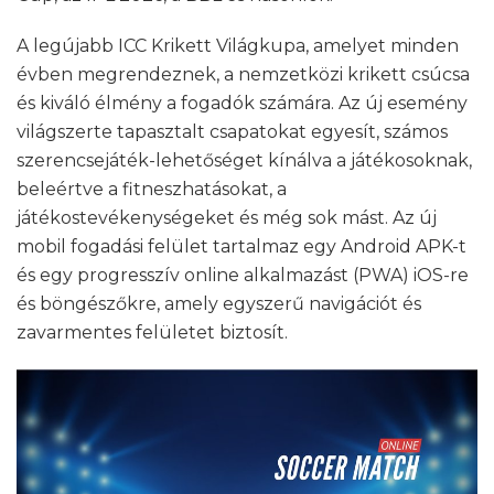
A legújabb ICC Krikett Világkupa, amelyet minden
évben megrendeznek, a nemzetközi krikett csúcsa
és kiváló élmény a fogadók számára. Az új esemény
világszerte tapasztalt csapatokat egyesít, számos
szerencsejáték-lehetőséget kínálva a játékosoknak,
beleértve a fitneszhatásokat, a
játékostevékenységeket és még sok mást. Az új
mobil fogadási felület tartalmaz egy Android APK-t
és egy progresszív online alkalmazást (PWA) iOS-re
és böngészőkre, amely egyszerű navigációt és
zavarmentes felületet biztosít.