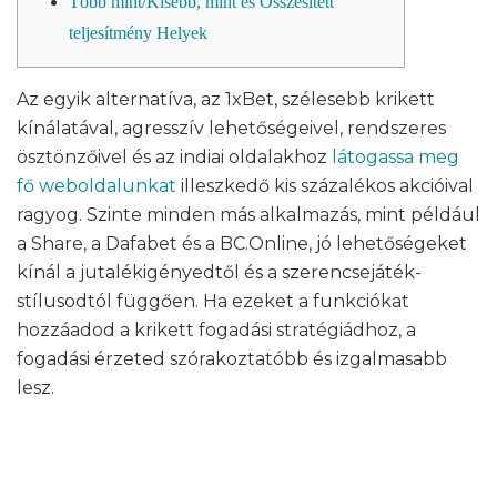
Több mint/Kisebb, mint és Összesített
teljesítmény Helyek
Az egyik alternatíva, az 1xBet, szélesebb krikett
kínálatával, agresszív lehetőségeivel, rendszeres
ösztönzőivel és az indiai oldalakhoz
látogassa meg
fő weboldalunkat
illeszkedő kis százalékos akcióival
ragyog. Szinte minden más alkalmazás, mint például
a Share, a Dafabet és a BC.Online, jó lehetőségeket
kínál a jutalékigényedtől és a szerencsejáték-
stílusodtól függően.
Ha ezeket a funkciókat
hozzáadod a krikett fogadási stratégiádhoz, a
fogadási érzeted szórakoztatóbb és izgalmasabb
lesz.
Cigar Savoir