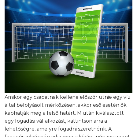
Amikor egy csapatnak kellene először ütnie egy víz
által befolyásolt mérkőzésen, akkor eső esetén ők
kaphatják meg a felső határt. Miután kiválasztott
egy fogadási vállalkozást, kattintson arra a
lehetőségre, amelyre fogadni szeretnénk. A
fogadószelvényén adja meg a kívánt pénzösszeget.