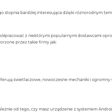
o stopnia bardziej interesująca dzięki różnorodnym t
półpracować z niektórymi popularnymi dostawcami opr
orzone przez takie firmy jak:
oferują świetlaczowe, nowoczesne mechaniki i ogromny 
eżnie od tego, czy masz urządzenie z systemem Androi