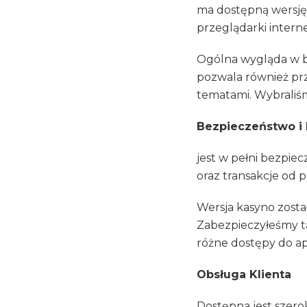
ma dostępną wersję
przeglądarki intern
Ogólna wygląda w ba
pozwala również prz
tematami. Wybraliś
Bezpieczeństwo i 
jest w pełni bezpie
oraz transakcje od 
Wersja kasyno zosta
Zabezpieczyłeśmy ta
różne dostępy do apl
Obsługa Klienta
Dostępna jest szer