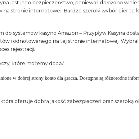
na jest jego bezpieczeństwo, ponieważ dołożono wiele 
 na stronie internetowej. Bardzo szeroki wybór gier to k
m do systemów kasyno Amazon – Przypływ Kasyna dost
ów i odnotowanego na tej stronie internetowej. Wybral
s rejestracji.
rzeczy, które możemy dodać:
łnione w dobrej strony konto dla gracza. Dostępne są różnorodne info
a która oferuje dobrą jakość zabezpieczeń oraz szeroką 