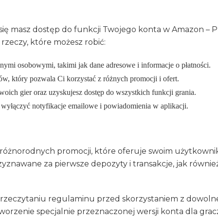
 się masz dostęp do funkcji Twojego konta w Amazon – 
rzeczy, które możesz robić:
nymi osobowymi, takimi jak dane adresowe i informacje o płatności.
w, który pozwala Ci korzystać z różnych promocji i ofert.
Twoich gier oraz uzyskujesz dostęp do wszystkich funkcji grania.
wyłączyć notyfikacje emailowe i powiadomienia w aplikacji.
z różnorodnych promocji, które oferuje swoim użytkown
znawane za pierwsze depozyty i transakcje, jak równi
przeczytaniu regulaminu przed skorzystaniem z dowoln
worzenie specjalnie przeznaczonej wersji konta dla gracz