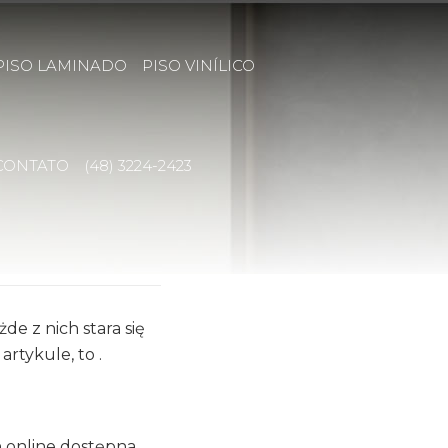
PISO LAMINADO
PISO VINÍLICO
CONTATO
(48) 3224-2423
e z nich stara się
rtykule, to .
n online dostępna