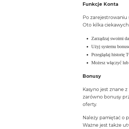
Funkcje Konta
Po zarejestrowaniu
Oto kilka ciekawych 
Zarządzaj swoimi da
Użyj systemu bonusó
Przeglądaj historię 
Możesz włączyć lub 
Bonusy
Kasyno jest znane 
zarówno bonusy przy
oferty.
Należy pamiętać o 
Ważne jest także ut