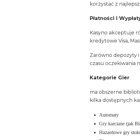
korzystać z najlep
Płatności i Wypłat
Kasyno akceptuje ró
kredytowe Visa, Mast
Zarówno depozyty i
czasu oczekiwania n
Kategorie Gier
ma obszerne bibliot
kilka dostępnych kat
Automaty
Gry karciane (jak Bl
Hazardowe gry stoło