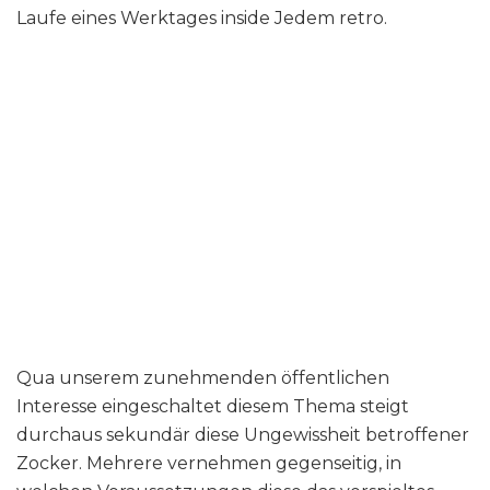
Laufe eines Werktages inside Jedem retro.
Fachanwalt
über Erlebnis as
part of Casinos
und Wette
Qua unserem zunehmenden öffentlichen
Interesse eingeschaltet diesem Thema steigt
durchaus sekundär diese Ungewissheit betroffener
Zocker. Mehrere vernehmen gegenseitig, in