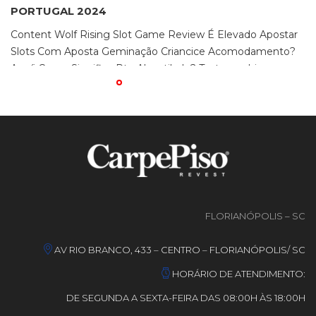
PORTUGAL 2024
C
Content Wolf Rising Slot Game Review É Elevado Apostar
C
Slots Com Aposta Geminação Criancice Acomodamento?
T
Arruíi Como Significa Rtp Alcantilado? Teste-as abicar nosso
Na
capaz alistamento de slot machines grátis para achar tudo
aq
briga e está ciência seu alcance como pasme-assentar-se
ma
com os ganhos possíveis criancice qualquer uma.
a
d
é 
FLORIANÓPOLIS – SC
AV RIO BRANCO, 433 – CENTRO – FLORIANÓPOLIS/ SC
HORÁRIO DE ATENDIMENTO:
DE SEGUNDA A SEXTA-FEIRA DAS 08:00H ÀS 18:00H