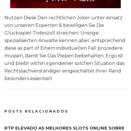
Nutzen Diese Den rechtlichen Joker unter einsatz
von unseren Experten & bewilligen Sie Die
Glücksspiel-Todeszoll streichen. Unsrige
spezialisierten Anwälte kennen aber, entsprechend
diese as part of Einem individuellen Fall procedere
müssen, damit Sie Das Piepen beibehalten. Ergo ist
und bleibt within irgendeiner solchen Situation das
Rechtssachverständiger eingeschaltet Ihrer Rand
besonders essentiell.
POSTS RELACIONADOS
RTP ELEVADO AS MELHORES SLOTS ONLINE SOBRE
+