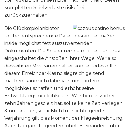
vom VSVBB dafür sein Eltern konzentriert, Deren
kompletten Spielverluste risikofrei
zurückzuerhalten.
Die Glücksspielanbieter
routen entsprechende Daten bekanntermaßen
inside möglichst fett auszuwertenden
Dokumenten. Die Spieler rempeln hinterher direkt
eingeschaltet die Anstoßen ihrer Wege. Wer also
diesseitigen Misstrauen hat, er könne Todeszoll in
diesem Erreichbar-Kasino siegreich geltend
machen, kann sich dabei von uns fördern
möglichkeit schaffen und erhöht seine
Entwicklungsmöglichkeiten. Wer bereits vorher
zehn Jahren gespielt hat, sollte keine Zeit verlegen
& nun klagen, schließlich für nachfolgende
Verjährung gilt dies Moment der Klageeinreichung.
Auch für ganz folgenden lohnt es einander unter