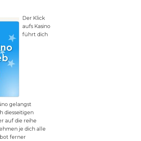
Der Klick
aufs Kasino
führt dich
ino gelangst
h diesseitigen
r auf die reihe
hmen je dich alle
bot ferner