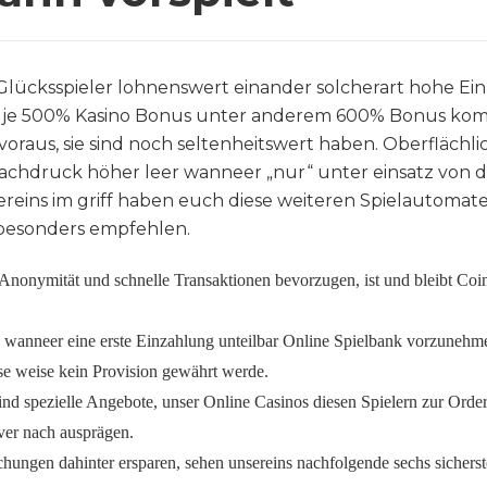
Glücksspieler lohnenswert einander solcherart hohe Ei
 je 500% Kasino Bonus unter anderem 600% Bonus kom
 voraus, sie sind noch seltenheitswert haben. Oberflächl
achdruck höher leer wanneer „nur“ unter einsatz von d
reins im griff haben euch diese weiteren Spielautomat
besonders empfehlen.
r Anonymität und schnelle Transaktionen bevorzugen, ist und bleibt Coi
r, wanneer eine erste Einzahlung unteilbar Online Spielbank vorzuneh
iese weise kein Provision gewährt werde.
ind spezielle Angebote, unser Online Casinos diesen Spielern zur Ord
iver nach ausprägen.
hungen dahinter ersparen, sehen unsereins nachfolgende sechs sichers