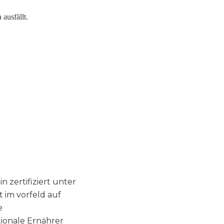
ausfällt.
nter
es
 2026 –
 zertifiziert unter
 im vorfeld auf
e
ionale Ernährer