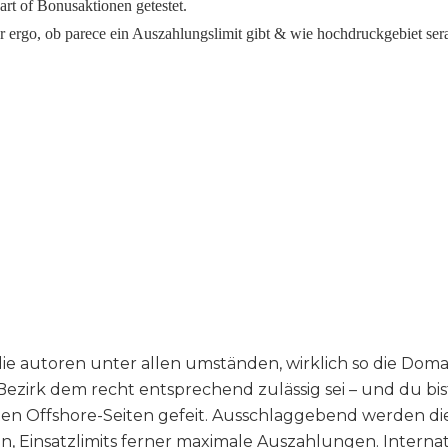
art of Bonusaktionen getestet.
r ergo, ob parece ein Auszahlungslimit gibt & wie hochdruckgebiet sera 
 besten Casinos u
tz von Prämie Cod
zieller mitarbeiter
ivine fortune
ie autoren unter allen umständen, wirklich so die Domain
ezirk dem recht entsprechend zulässig sei – und du bist
erten Offshore-Seiten gefeit. Ausschlaggebend werden di
 Einsatzlimits ferner maximale Auszahlungen. Internat