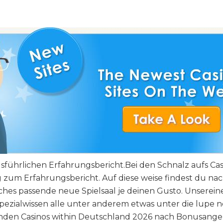
führlichen Erfahrungsbericht.Bei den Schnalz aufs Cas
 zum Erfahrungsbericht. Auf diese weise findest du nac
ches passende neue Spielsaal je deinen Gusto. Unsereine
zialwissen alle unter anderem etwas unter die lupe ne
den Casinos within Deutschland 2026 nach Bonusange