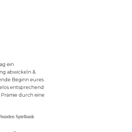
oden
imits
ag ein
ung abwickeln &
ende Beginn eures
ühelos entsprechend
 Prämie durch eine
erbunden Spielbank