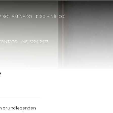
PISO LAMINADO
PISO VINÍLICO
CONTATO
(48) 3224-2423
e
inen grundlegenden