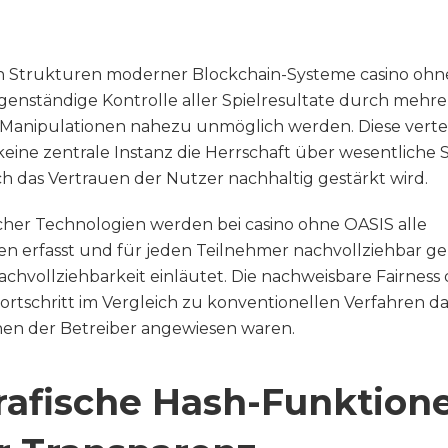
htigkeitsmechan
ten Strukturen moderner Blockchain-Systeme casino oh
igenständige Kontrolle aller Spielresultate durch meh
 Manipulationen nahezu unmöglich werden. Diese vertei
 keine zentrale Instanz die Herrschaft über wesentliche 
 das Vertrauen der Nutzer nachhaltig gestärkt wird.
scher Technologien werden bei casino ohne OASIS alle
en erfasst und für jeden Teilnehmer nachvollziehbar g
vollziehbarkeit einläutet. Die nachweisbare Fairness de
ortschritt im Vergleich zu konventionellen Verfahren da
hen der Betreiber angewiesen waren.
afische Hash-Funktione