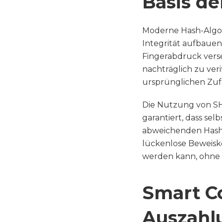
Basis de
Moderne Hash-Algor
Integrität aufbauen
Fingerabdruck vers
nachträglich zu ver
ursprünglichen Zuf
Die Nutzung von SH
garantiert, dass se
abweichenden Hash-
lückenlose Beweiske
werden kann, ohne a
Smart Co
Auszahl