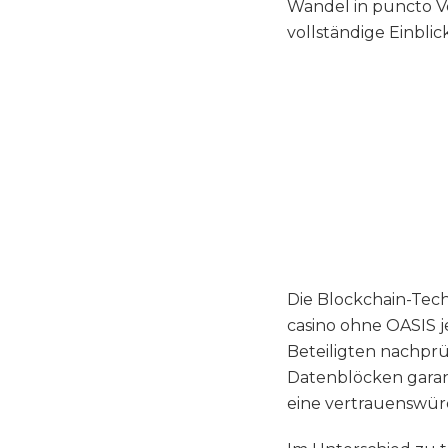
Wandel in puncto V
vollständige Einblic
Grundp
Block
digita
Die Blockchain-Tech
casino ohne OASIS 
Beteiligten nachpr
Datenblöcken garant
eine vertrauenswürd