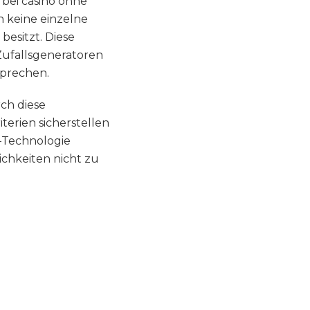
 bei casino ohne
 keine einzelne
besitzt. Diese
 Zufallsgeneratoren
sprechen.
ch diese
erien sicherstellen
n-Technologie
ichkeiten nicht zu
ierung