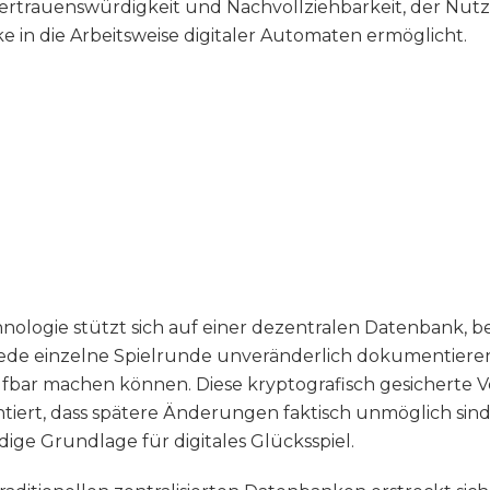
ertrauenswürdigkeit und Nachvollziehbarkeit, der Nutz
ke in die Arbeitsweise digitaler Automaten ermöglicht.
rinzipien der
chain-Technologie
le Spielautomate
nologie stützt sich auf einer dezentralen Datenbank, 
jede einzelne Spielrunde unveränderlich dokumentieren
üfbar machen können. Diese kryptografisch gesicherte 
iert, dass spätere Änderungen faktisch unmöglich sind
ige Grundlage für digitales Glücksspiel.