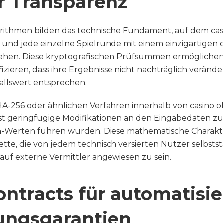
r Transparenz
ithmen bilden das technische Fundament, auf dem cas
 und jede einzelne Spielrunde mit einem einzigartigen d
ehen. Diese kryptografischen Prüfsummen ermöglichen 
ifizieren, dass ihre Ergebnisse nicht nachträglich verä
allswert entsprechen.
A-256 oder ähnlichen Verfahren innerhalb von casino 
lbst geringfügige Modifikationen an den Eingabedaten z
Werten führen würden. Diese mathematische Charakteri
tte, die von jedem technisch versierten Nutzer selbsts
uf externe Vermittler angewiesen zu sein.
ntracts für automatisie
ungsgarantien