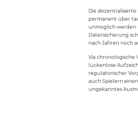
Die dezentralisiert
permanent über ta
unmöglich werden u
Datensicherung schü
nach Jahren noch au
Via chronologische 
lückenlose Aufzeich
regulatorischer Vor
auch Spielern einen 
ungekanntes Ausmaß
Vergle
und B