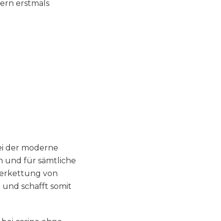
ern erstmals
 für
n
bei der moderne
 und für sämtliche
Verkettung von
 und schafft somit