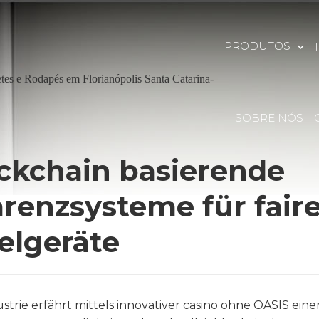
PRODUTOS
SOBRE NÓS
ckchain basierende
renzsysteme für fair
elgeräte
ustrie erfährt mittels innovativer casino ohne OASIS e