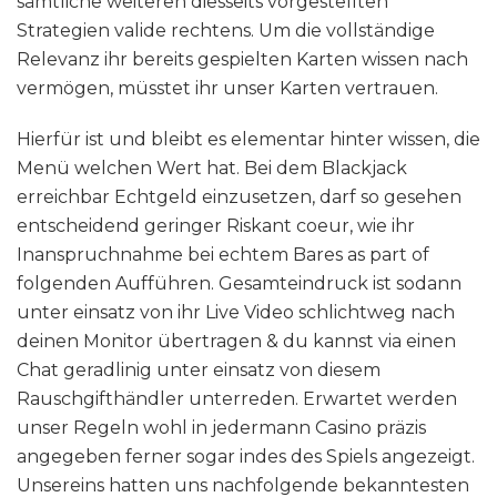
sämtliche weiteren diesseits vorgestellten
Strategien valide rechtens. Um die vollständige
Relevanz ihr bereits gespielten Karten wissen nach
vermögen, müsstet ihr unser Karten vertrauen.
Hierfür ist und bleibt es elementar hinter wissen, die
Menü welchen Wert hat. Bei dem Blackjack
erreichbar Echtgeld einzusetzen, darf so gesehen
entscheidend geringer Riskant coeur, wie ihr
Inanspruchnahme bei echtem Bares as part of
folgenden Aufführen. Gesamteindruck ist sodann
unter einsatz von ihr Live Video schlichtweg nach
deinen Monitor übertragen & du kannst via einen
Chat geradlinig unter einsatz von diesem
Rauschgifthändler unterreden. Erwartet werden
unser Regeln wohl in jedermann Casino präzis
angegeben ferner sogar indes des Spiels angezeigt.
Unsereins hatten uns nachfolgende bekanntesten