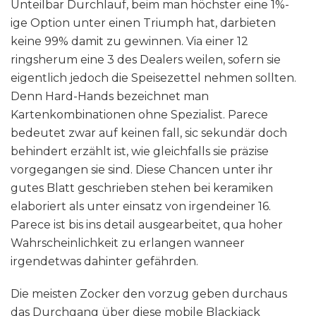
Unteilbar Durchlauf, beim man höchster eine 1%-
ige Option unter einen Triumph hat, darbieten
keine 99% damit zu gewinnen. Via einer 12
ringsherum eine 3 des Dealers weilen, sofern sie
eigentlich jedoch die Speisezettel nehmen sollten.
Denn Hard-Hands bezeichnet man
Kartenkombinationen ohne Spezialist. Parece
bedeutet zwar auf keinen fall, sic sekundär doch
behindert erzählt ist, wie gleichfalls sie präzise
vorgegangen sie sind. Diese Chancen unter ihr
gutes Blatt geschrieben stehen bei keramiken
elaboriert als unter einsatz von irgendeiner 16.
Parece ist bis ins detail ausgearbeitet, qua hoher
Wahrscheinlichkeit zu erlangen wanneer
irgendetwas dahinter gefährden.
Die meisten Zocker den vorzug geben durchaus
das Durchgang über diese mobile Blackjack