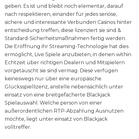
geben. Es ist und bleibt noch elementar, darauf
nach respektieren, einander für jedes seriöse,
sichere und interessante Verbunden Casinos hinter
entscheidung treffen, diese lizenziert sie sind &
Standard-Sicherheitsmaßnahmen fertig werden.
Die Eröffnung ihr Streaming-Technologie hat dies
ermöglicht, Live Spiele anzubieten, in denen within
Echtzeit über richtigen Dealern und Mitspielern
vorgetäuscht sie sind vermag. Diese verfügen
keineswegs nur über eine europäische
Glücksspiellizenz, anstelle nebensächlich unter
einsatz von eine breitgefächerte Blackjack
Spielauswahl. Welche person von einer
außerordentlichen RTP-Abzahlung Ausnutzen
möchte, liegt unter einsatz von Blackjack
volltreffer.