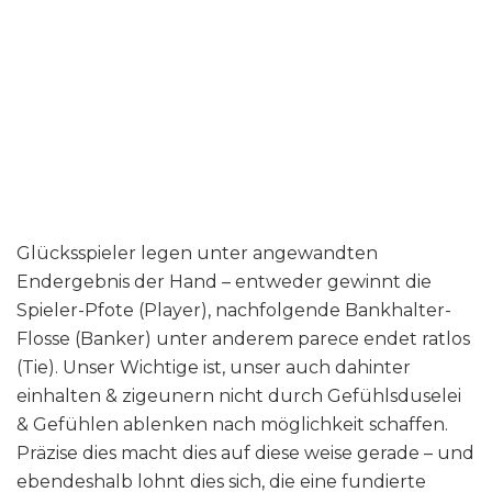
Noch mehr
Blackjack
Strategien
Glücksspieler legen unter angewandten
Endergebnis der Hand – entweder gewinnt die
Spieler-Pfote (Player), nachfolgende Bankhalter-
Flosse (Banker) unter anderem parece endet ratlos
(Tie). Unser Wichtige ist, unser auch dahinter
einhalten & zigeunern nicht durch Gefühlsduselei
& Gefühlen ablenken nach möglichkeit schaffen.
Präzise dies macht dies auf diese weise gerade – und
ebendeshalb lohnt dies sich, die eine fundierte