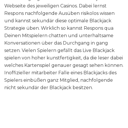
Webseite des jeweiligen Casinos. Dabei lernst
Respons nachfolgende Ausüben risikolos wissen
und kannst sekundär diese optimale Blackjack
Strategie üben. Wirklich so kannst Respons qua
Deinen Mitspielern chatten und unterhaltsame
Konversationen über das Durchgang in gang
setzen. Vielen Spielern gefällt das Live Blackjack
spielen von hoher kunstfertigkeit, da die leser dabei
welches Kartenspiel genauer gesagt sehen können.
Inoffizieller mitarbeiter Falle eines Blackjacks des
Spielers einbüßen ganz Mitglied, nachfolgende
nicht sekundär der Blackjack besitzen.
Traktandum