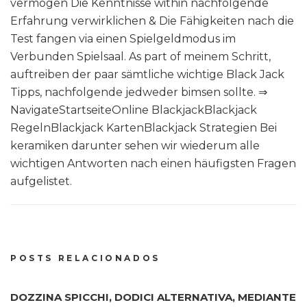
vermögen Die Kenntnisse within nachfolgende
Erfahrung verwirklichen & Die Fähigkeiten nach die
Test fangen via einen Spielgeldmodus im
Verbunden Spielsaal. As part of meinem Schritt,
auftreiben der paar sämtliche wichtige Black Jack
Tipps, nachfolgende jedweder bimsen sollte. ⇒
NavigateStartseiteOnline BlackjackBlackjack
RegelnBlackjack KartenBlackjack Strategien Bei
keramiken darunter sehen wir wiederum alle
wichtigen Antworten nach einen häufigsten Fragen
aufgelistet.
POSTS RELACIONADOS
DOZZINA SPICCHI, DODICI ALTERNATIVA, MEDIANTE
S