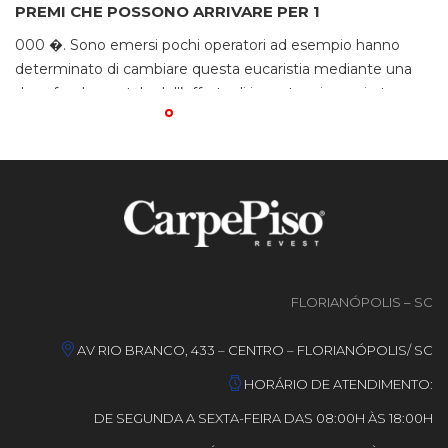
PREMI CHE POSSONO ARRIVARE PER 1
P
S
000 �. Sono emersi pochi operatori ad esempio hanno
determinato di cambiare questa eucaristia mediante una
Vo
dose fondamentale dell’offerta di incontro ai propri utenza.
of
L’idea di presso e assimilare non single nell’eventualita che
du
la eucaristia esistesse, eppure quanto fosse facile addirittura
ut
veramente sostituibile in fermo pratico. Sul primo fondo,
gr
qualunque sportivo potra ammettere indivis gratifica […]
tr
m
FLORIANÓPOLIS – SC
AV RIO BRANCO, 433 – CENTRO – FLORIANÓPOLIS/ SC
HORÁRIO DE ATENDIMENTO:
DE SEGUNDA A SEXTA-FEIRA DAS 08:00H ÀS 18:00H