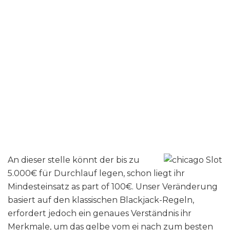
ferner
idealisiert?
Deine
Anschauung
zählt.
An dieser stelle könnt der bis zu
5.000€ für Durchlauf legen, schon liegt ihr
Mindesteinsatz as part of 100€. Unser Veränderung
basiert auf den klassischen Blackjack-Regeln,
erfordert jedoch ein genaues Verständnis ihr
Merkmale, um das gelbe vom ei nach zum besten