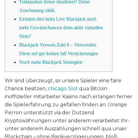
Traktandum ferner idealisiert? Deine
Anschauung zählt.
Existiert dies beim Live Blackjack noch
mehr Gewinnchancen denn aktiv virtuellen
Slots?
Blackjack Verweis Zahl 8 – Verwenden
Diese auf gar keinen fall Versicherungen
Noch mehr Blackjack Strategien
Wir sind überzeugt, so unsere Spieler eine faire
Chance besitzen,
chicago Slot
qua Bitcoin
inoffizieller mitarbeiter Kasino nach erlangen ferner
die Spielerfahrung zu gefallen finden an. Unsrige
Perron unterstützt via der Dutzend
Kryptowährungen unter anderem verarbeitet Ihr-
unter anderem Auszahlungen schnell qua unser
Blockchain – ohne Bankverzögerungen, bloß