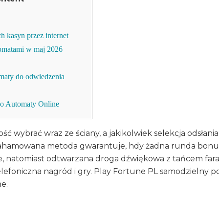
ch kasyn przez internet
omatami w maj 2026
omaty do odwiedzenia
o Automaty Online
ść wybrać wraz ze ściany, a jakikolwiek selekcja odsłan
zahamowana metoda gwarantuje, hdy żadna runda bonu
ście, natomiast odtwarzana droga dźwiękowa z tańcem far
efoniczna nagród i gry.
Play Fortune PL samodzielny po
e.