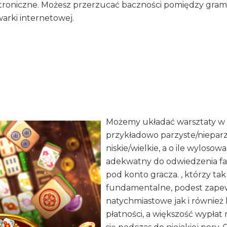
ektroniczne. Możesz przerzucać baczności pomiędzy gram
arki internetowej.
ziałają automaty 
dzenia rozrywki
Możemy układać warsztaty w 
przykładowo parzyste/nieparz
niskie/wielkie, a o ile wylosowa
adekwatny do odwiedzenia fac
pod konto gracza. , którzy ta
fundamentalne, podest zape
natychmiastowe jak i również
płatności, a większość wypłat