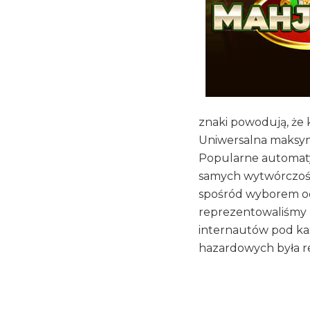
znaki powodują, że 
Uniwersalna maksymal
Popularne automaty 
samych wytwórczości
spośród wyborem od
reprezentowaliśmy n
internautów pod k
hazardowych była re
Gdy Z