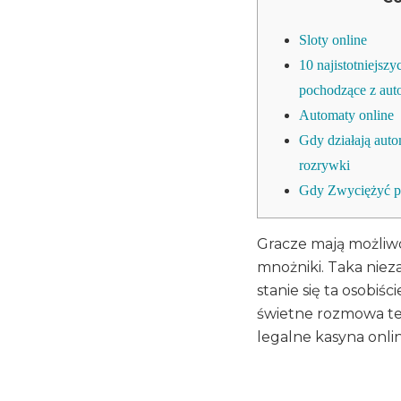
Sloty online
10 najistotniejszy
pochodzące z aut
Automaty online
Gdy działają aut
rozrywki
Gdy Zwyciężyć p
Gracze mają możliwo
mnożniki. Taka nie
stanie się ta osobi
świetne rozmowa tel
legalne kasyna onlin