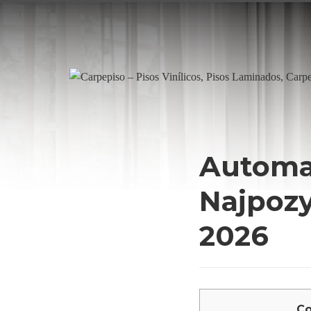
Automa
Najpozy
2026
Co