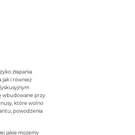
yn
ące z
6
yko złapania
jak i również
dyskusyjnym
 tę wbudowane przy
nusy, które wolno
iantu, powodzenia
łej jakie możemy