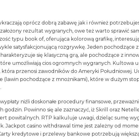
aty online
ykraczają oprócz dobrą zabawę jak i również potrzebuje
 założony rezultat wygranych, owe też warto sprawić s
ść typu book of, oferująca kolorową grafikę, interesuj
wykle satysfakcjonującą rozgrywkę. Jeden pochodzące z
 charakteryzuje się klasyczną grą, ale pochodzące z inno
które umożliwiają cios ogromnych wygranych. Kultowa 
t, która przenosi zawodników do Ameryki Południowej. U
 (lawin pochodzące z mnożnikami), które w dużym stop
.
wypłaty niźli doskonałe procedury finansowe, przeważni
godzin. Powinno się ale zaznaczyć, iż Skrill oraz Netell
fert powitalnych. RTP kalkuluje uwagi, dzieląc sumę w
. Jackpot casino withdrawal time jest zależny od mom
. Karty kredytowe i przelewy bankowe potrzebują większą