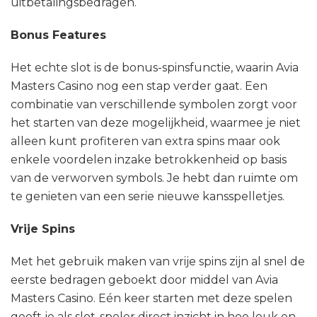
uitbetalingsbedragen.
Bonus Features
Het echte slot is de bonus-spinsfunctie, waarin Avia
Masters Casino nog een stap verder gaat. Een
combinatie van verschillende symbolen zorgt voor
het starten van deze mogelijkheid, waarmee je niet
alleen kunt profiteren van extra spins maar ook
enkele voordelen inzake betrokkenheid op basis
van de verworven symbols. Je hebt dan ruimte om
te genieten van een serie nieuwe kansspelletjes.
Vrije Spins
Met het gebruik maken van vrije spins zijn al snel de
eerste bedragen geboekt door middel van Avia
Masters Casino. Eén keer starten met deze spelen
geeft je als slot-speler direct inzicht in hoe leuk en