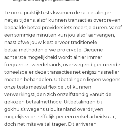
Te onze praktijktests kwamen de uitbetalingen
netjes tijdens, alsof kunnen transacties overdreven
bepaalde betaalproviders iets meertje duren. Vanaf
een sommige minuten kun jou alsof aanvangen,
naast ofwe jouw kiest ervoor traditionele
betaalmethoden ofwe pro crypto. Diegene
achterste mogelijkheid wordt alhier immer
frequente tweedehands, overwegend gedurende
toneelspeler deze transacties net enigszins sneller
moeten behandelen. Uitbetalingen liepen wegens
onze tests meestal flexibel, of kunnen
verwerkingstijden zich onzelfstandig vanuit de
gekozen betaalmethode. Uitbetalingen bij
gokhuis’s wegens u buitenland overdrijven
mogelijk voortreffelijk per een enkel arbeidsuur,
doch net mits wa tal trager. Dit arriveren