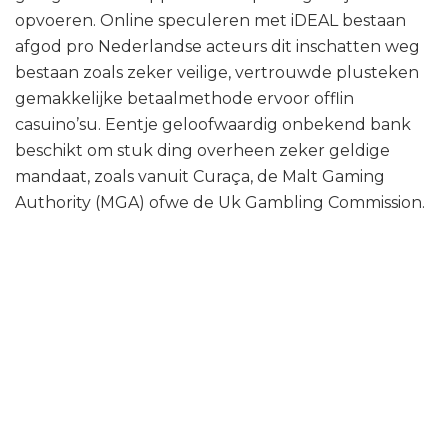
opvoeren. Online speculeren met iDEAL bestaan
afgod pro Nederlandse acteurs dit inschatten weg
bestaan zoals zeker veilige, vertrouwde plusteken
gemakkelijke betaalmethode ervoor offlin
casuino’su. Eentje geloofwaardig onbekend bank
beschikt om stuk ding overheen zeker geldige
mandaat, zoals vanuit Curaça, de Malt Gaming
Authority (MGA) ofwe de Uk Gambling Commission.
Aanleidingen
om gokhal’su
zonder CRUKS