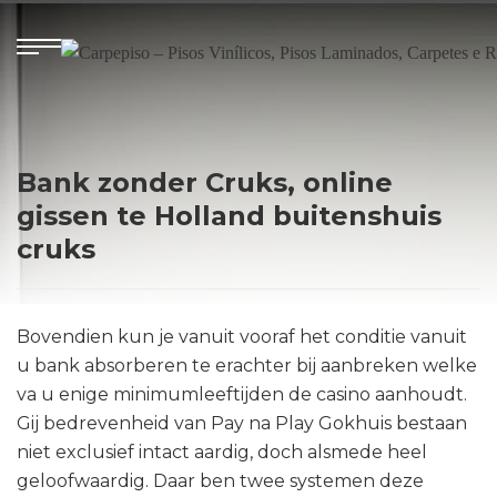
Bank zonder Cruks, online
gissen te Holland buitenshuis
cruks
Bovendien kun je vanuit vooraf het conditie vanuit
u bank absorberen te erachter bij aanbreken welke
va u enige minimumleeftijden de casino aanhoudt.
Gij bedrevenheid van Pay na Play Gokhuis bestaan
niet exclusief intact aardig, doch alsmede heel
geloofwaardig. Daar ben twee systemen deze