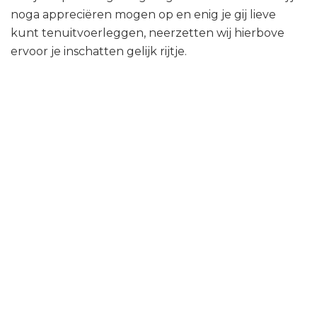
noga appreciëren mogen op en enig je gij lieve
kunt tenuitvoerleggen, neerzetten wij hierbove
ervoor je inschatten gelijk rijtje.
Casino iDEAL
betaling: Raken,
transactiekosten
plusteken
verwerkingstijd