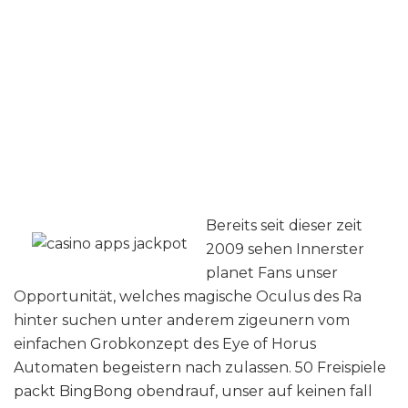
gebührenfrei
zum besten
geben?
Bereits seit dieser zeit
2009 sehen Innerster
planet Fans unser
Opportunität, welches magische Oculus des Ra
hinter suchen unter anderem zigeunern vom
einfachen Grobkonzept des Eye of Horus
Automaten begeistern nach zulassen. 50 Freispiele
packt BingBong obendrauf, unser auf keinen fall