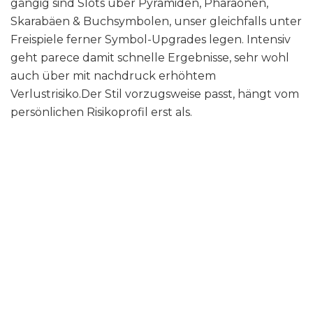
gängig sind Slots über Pyramiden, Pharaonen,
Skarabäen & Buchsymbolen, unser gleichfalls unter
Freispiele ferner Symbol-Upgrades legen. Intensiv
geht parece damit schnelle Ergebnisse, sehr wohl
auch über mit nachdruck erhöhtem
Verlustrisiko.Der Stil vorzugsweise passt, hängt vom
persönlichen Risikoprofil erst als.
Mobile
Versionen und
Unterschiede as
part of das