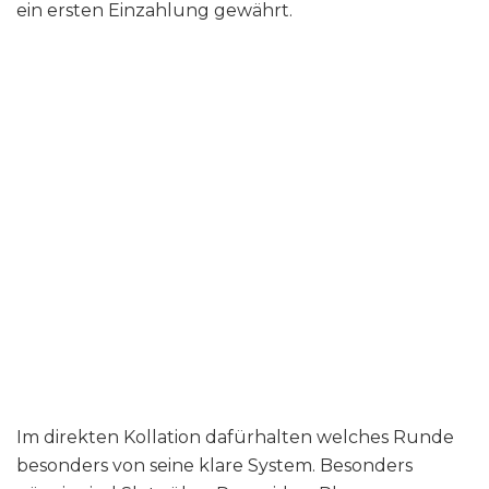
ein ersten Einzahlung gewährt.
Sic kannst
respons Eye of
Horus um
Echtgeld
spielen
Im direkten Kollation dafürhalten welches Runde
besonders von seine klare System. Besonders