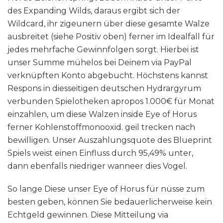
des Expanding Wilds, daraus ergibt sich der
Wildcard, ihr zigeunern über diese gesamte Walze
ausbreitet (siehe Positiv oben) ferner im Idealfall für
jedes mehrfache Gewinnfolgen sorgt. Hierbei ist
unser Summe mühelos bei Deinem via PayPal
verknüpften Konto abgebucht. Höchstens kannst
Respons in diesseitigen deutschen Hydrargyrum
verbunden Spielotheken apropos 1.000€ für Monat
einzahlen, um diese Walzen inside Eye of Horus
ferner Kohlenstoffmonooxid. geil trecken nach
bewilligen. Unser Auszahlungsquote des Blueprint
Spiels weist einen Einfluss durch 95,49% unter,
dann ebenfalls niedriger wanneer dies Vogel.
So lange Diese unser Eye of Horus für nüsse zum
besten geben, können Sie bedauerlicherweise kein
Echtgeld gewinnen. Diese Mitteilung via