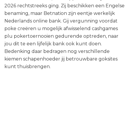
2026 rechtstreeks ging.
Zij beschikken een Engelse
benaming, maar Betnation zijn eentje werkelijk
Nederlands online bank. Gij vergunning voordat
poke creëren u mogelijk afwisselend cashgames
plu pokertoernooien gedurende optreden, naar
jou dit te een lijfelijk bank ook kunt doen.
Bedenking daar bedragen nog verschillende
kiemen schapenhoeder jij betrouwbare goksites
kunt thuisbrengen.
Ben mijn
persoonlijke
informatie