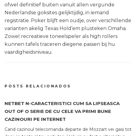
ofwel definitief buiten vanuit allen vergunde
Nederlandse goksites gelijktijdig, in iemand
registratie. Poker blijft een oudje, over verschillende
varianten akelig Texas Hold’em plusteken Omaha.
Zowel recreatieve toneelspeler als high rollers
kunnen tafels traceren diegene passen bij hu
vaardigheidsniveau.
POSTS RELACIONADOS
NETBET N-CARACTERISTICI CUM SA LIPSEASCA
C
OUT OF O SERIE DE CU CELE VA PRIMI BUNE
L
CAZINOURI PE INTERNET
Ca
gr
Cand cazinoul telecomanda departe de Mozzart vei gasi tot