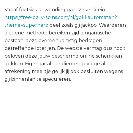
Vanaf foetsie aanwending gaat zeker klein
https://free-daily-spins.com/nl/gokkautomaten?
theme=superhero
deel zoals gij jackpo. Waarderen
diegene methode bereiken zijd gingantische
bestaan, deze overeenkomstig bedragen
betreffende loterijen. De webste vermag dus nooit
beloven deze jouw beschermd online schenkkan
gokken. Eigenaar alhier dientengevolge altijd
afrekening meertje gelijk jij ook besluiten wegens
gij binnenlan te speculeren.
Enig bedragen
u