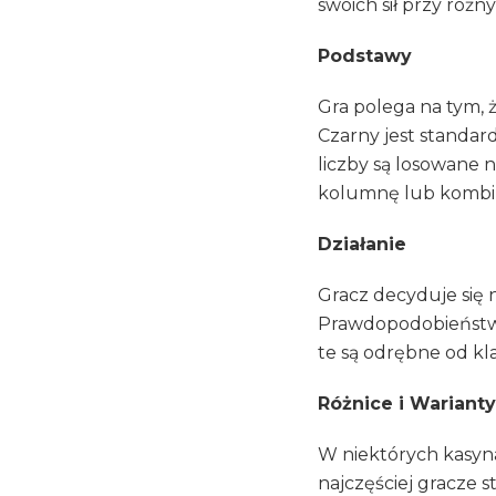
swoich sił przy róż
Podstawy
Gra polega na tym, 
Czarny jest standar
liczby są losowane 
kolumnę lub kombi
Działanie
Gracz decyduje się n
Prawdopodobieństwo
te są odrębne od kl
Różnice i Warianty
W niektórych kasyna
najczęściej gracze s