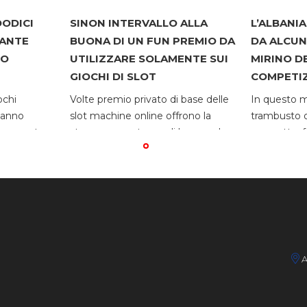
DODICI
SINON INTERVALLO ALLA
L’ALBANIA
IANTE
BUONA DI UN FUN PREMIO DA
DA ALCUN
NO
UTILIZZARE SOLAMENTE SUI
MIRINO DE
GIOCHI DI SLOT
COMPETI
ochi
Volte premio privato di base delle
In questo 
hanno
slot machine online offrono la
trambusto o
re questa
stessa competenza di bazzecola
ammetto, fe
na dose
delle slot online durante contante
eccezionale
ta di
veri, durante la difformita ad
il favore se
a. L’idea di
esempio utilizzi ricchezza
faceva il ca
 single
potenziale. Se a divertirsi alle slot
All’epoca Fi
eucaristia
online gratis non e essenziale di
Parlamento,
to fosse
spendere contante, di solito si
sopra Silvio
mente
tronco di un’alternativa con
vidimazione
A
tico. Sul
l’aggiunta di sicura alle slot
sull’appar
e sportivo
mediante […]
infurio la 
 gratifica
principale, 