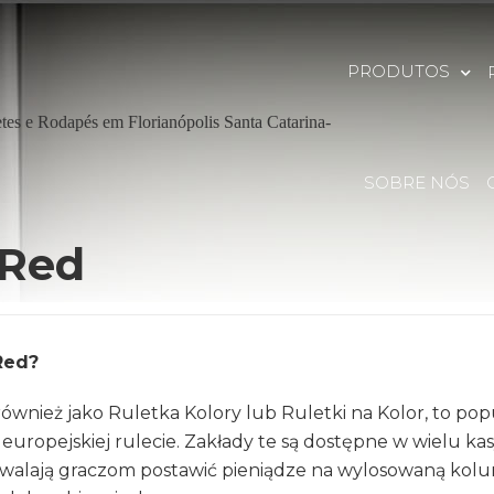
PRODUTOS
SOBRE NÓS
 Red
Red?
ównież jako Ruletka Kolory lub Ruletki na Kolor, to pop
europejskiej rulecie. Zakłady te są dostępne w wielu ka
zwalają graczom postawić pieniądze na wylosowaną ko