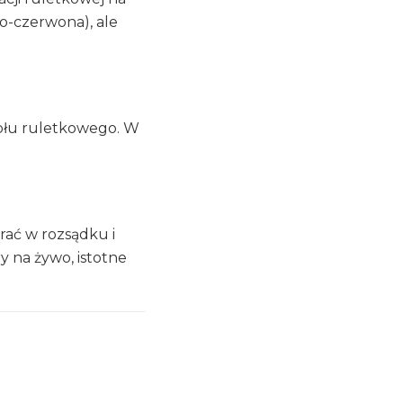
no-czerwona), ale
tołu ruletkowego. W
rać w rozsądku i
y na żywo, istotne