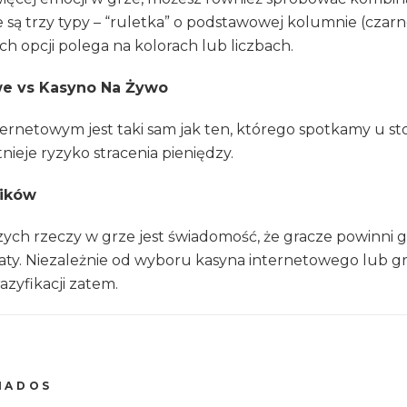
e są trzy typy – “ruletka” o podstawowej kolumnie (czar
h opcji polega na kolorach lub liczbach.
we vs Kasyno Na Żywo
ternetowym jest taki sam jak ten, którego spotkamy u s
ieje ryzyko stracenia pieniędzy.
ików
zych rzeczy w grze jest świadomość, że gracze powinni g
raty. Niezależnie od wyboru kasyna internetowego lub gr
azyfikacji zatem.
NADOS