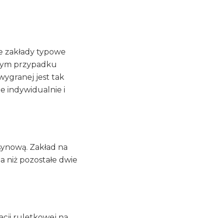
ne zakłady typowe
 tym przypadku
ygranej jest tak
e indywidualnie i
synową. Zakład na
a niż pozostałe dwie
cji ruletkowej na