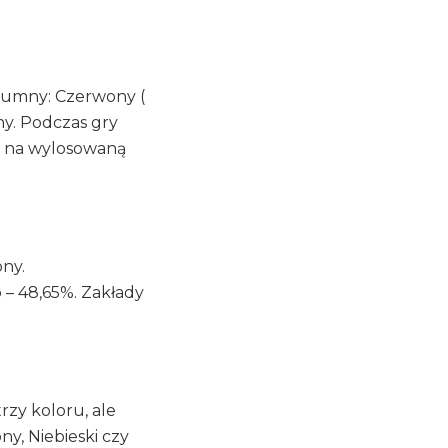
umny: Czerwony (
ny. Podczas gry
ze na wylosowaną
ony.
– 48,65%. Zakłady
zy koloru, ale
ny, Niebieski czy