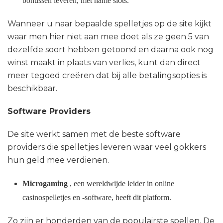
bonussen leveren, met name slots.
Wanneer u naar bepaalde spelletjes op de site kijkt
waar men hier niet aan mee doet als ze geen 5 van
dezelfde soort hebben getoond en daarna ook nog
winst maakt in plaats van verlies, kunt dan direct
meer tegoed creëren dat bij alle betalingsopties is
beschikbaar.
Software Providers
De site werkt samen met de beste software
providers die spelletjes leveren waar veel gokkers
hun geld mee verdienen.
Microgaming
, een wereldwijde leider in online
casinospelletjes en -software, heeft dit platform.
Zo zijn er honderden van de populairste spellen. De