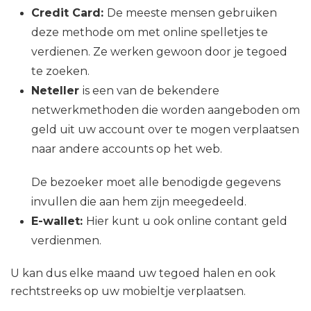
Credit Card:
De meeste mensen gebruiken
deze methode om met online spelletjes te
verdienen. Ze werken gewoon door je tegoed
te zoeken.
Neteller
is een van de bekendere
netwerkmethoden die worden aangeboden om
geld uit uw account over te mogen verplaatsen
naar andere accounts op het web.
De bezoeker moet alle benodigde gegevens
invullen die aan hem zijn meegedeeld.
E-wallet:
Hier kunt u ook online contant geld
verdienmen.
U kan dus elke maand uw tegoed halen en ook
rechtstreeks op uw mobieltje verplaatsen.