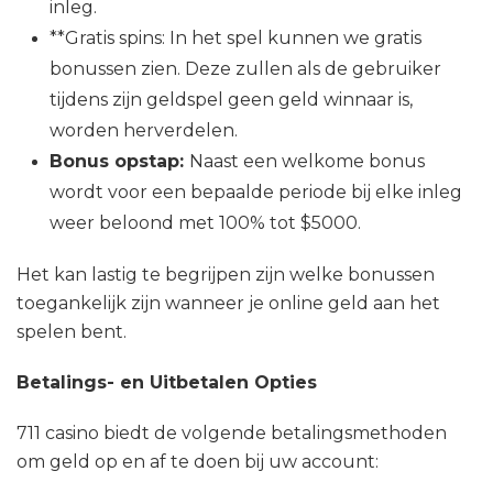
inleg.
**Gratis spins: In het spel kunnen we gratis
bonussen zien. Deze zullen als de gebruiker
tijdens zijn geldspel geen geld winnaar is,
worden herverdelen.
Bonus opstap:
Naast een welkome bonus
wordt voor een bepaalde periode bij elke inleg
weer beloond met 100% tot $5000.
Het kan lastig te begrijpen zijn welke bonussen
toegankelijk zijn wanneer je online geld aan het
spelen bent.
Betalings- en Uitbetalen Opties
711 casino biedt de volgende betalingsmethoden
om geld op en af te doen bij uw account: