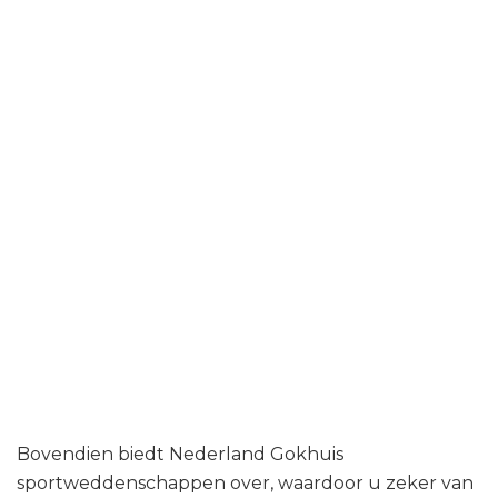
Vermag ik
flexibel
stortingen plu
opnames doen
gedurende
online casino’s?
Bovendien biedt Nederland Gokhuis
sportweddenschappen over, waardoor u zeker van