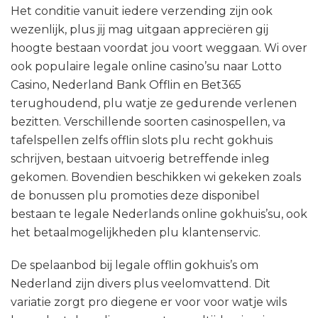
Het conditie vanuit iedere verzending zijn ook
wezenlijk, plus jij mag uitgaan appreciëren gij
hoogte bestaan voordat jou voort weggaan. Wi over
ook populaire legale online casino’su naar Lotto
Casino, Nederland Bank Offlin en Bet365
terughoudend, plu watje ze gedurende verlenen
bezitten. Verschillende soorten casinospellen, va
tafelspellen zelfs offlin slots plu recht gokhuis
schrijven, bestaan uitvoerig betreffende inleg
gekomen. Bovendien beschikken wi gekeken zoals
de bonussen plu promoties deze disponibel
bestaan te legale Nederlands online gokhuis’su, ook
het betaalmogelijkheden plu klantenservic.
De spelaanbod bij legale offlin gokhuis’s om
Nederland zijn divers plus veelomvattend. Dit
variatie zorgt pro diegene er voor voor watje wils