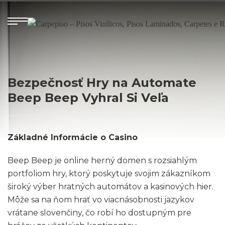
Bezpečnosť Hry na Automate
Beep Beep Vyhral Si Veľa
Základné Informácie o Casino
Beep Beep je online herný domen s rozsiahlým
portfoliom hry, ktorý poskytuje svojim zákazníkom
široký výber hratných automátov a kasinových hier.
Môže sa na ňom hrať vo viacnásobnosti jazykov
vrátane slovenčiny, čo robí ho dostupným pre