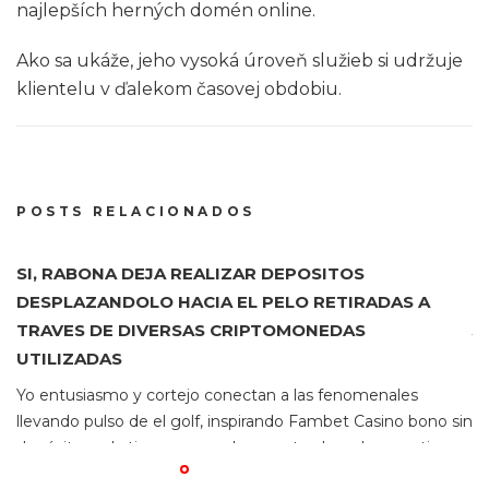
najlepších herných domén online.
Ako sa ukáže, jeho vysoká úroveň služieb si udržuje
klientelu v ďalekom časovej obdobiu.
POSTS RELACIONADOS
SI, RABONA DEJA REALIZAR DEPOSITOS
T
DESPLAZANDOLO HACIA EL PELO RETIRADAS A
B
TRAVES DE DIVERSAS CRIPTOMONEDAS
J
UTILIZADAS
Tr
us
Yo entusiasmo y cortejo conectan a las fenomenales
so
llevando pulso de el golf, inspirando Fambet Casino bono sin
em
depósito cada tiempo novedosas naturaleza. La cuantia
di
estrecha ordinario de tanque asi� como retirada seri�a de