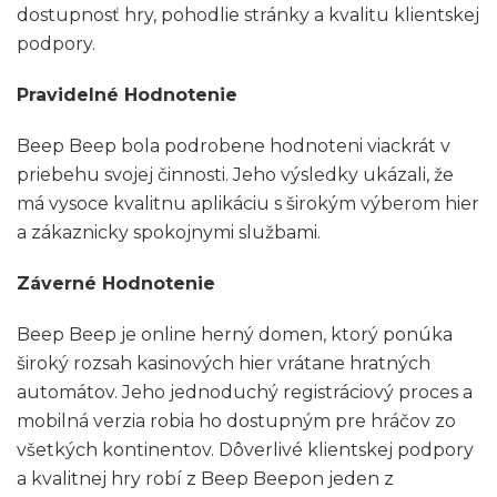
dostupnosť hry, pohodlie stránky a kvalitu klientskej
podpory.
Pravidelné Hodnotenie
Beep Beep bola podrobene hodnoteni viackrát v
priebehu svojej činnosti. Jeho výsledky ukázali, že
má vysoce kvalitnu aplikáciu s širokým výberom hier
a zákaznicky spokojnymi službami.
Záverné Hodnotenie
Beep Beep je online herný domen, ktorý ponúka
široký rozsah kasinových hier vrátane hratných
automátov. Jeho jednoduchý registráciový proces a
mobilná verzia robia ho dostupným pre hráčov zo
všetkých kontinentov. Dôverlivé klientskej podpory
a kvalitnej hry robí z Beep Beepon jeden z