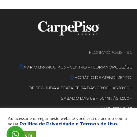
c
11 �, aunque es gran con el fin de ciertas criptomonedas.
un
�Nuestro bono de bienvenida sobre Rabona me da la
impresion […]
FLORIANÓPOLIS – SC
AV RIO BRANCO, 433 – CENTRO – FLORIANÓPOLIS/ SC
HORÁRIO DE ATENDIMENTO:
DE SEGUNDA A SEXTA-FEIRA DAS 08:00H ÀS 18:00H
SÁBADO DAS 08H:30MIN ÀS 12:00H
(48) 3224-2423
Ao acessar e navegar neste website você está de acordo com a
Política de Privacidade e Termos de Uso.
nossa
© DESENVOLVIDO POR
GRUPO MMA
– TODOS OS DIREITOS
RESERVADOS.
ENTENDI