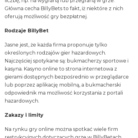
liczbę, np. na wygraną lub przegraną w grze.
Główna cecha BillyBets to fakt, iż niektóre z nich
oferują możliwość gry bezpłatnej.
Rodzaje BillyBet
Jasne jest, że każda firma proponuje tylko
określonych rodzajów gier hazardowych.
Najczęściej spotykane są: bukmacherzy sportowe i
kasyna. Kasyno online to strona internetowa z
gierami dostępnych bezpośrednio w przeglądarce
lub poprzez aplikację mobilną, a bukmacherski
odpowiednik ma możliwość korzystania z portali
hazardowych.
Zakazy i limity
Na rynku gry online można spotkać wiele firm
restrykcyjnych dotyczących grze w BillyBetach.