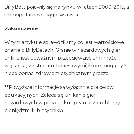
BillyBets pojawiły się na rynku w latach 2000-2015, a
ich popularność ciągle wzrasta.
Zakończenie
W tym artykule sprawdziliśmy co jest wartościowe
znanie o BillyBetach. Granie w hazardowych gier
online jest poważnym przedsięwzięciem i może
wiązać się ze stratami finansowymi, które mogą być
nieco ponad zdrowiem psychicznym gracza.
**Powyższe informacje są wyłącznie dla celów
edukacyjnych. Zaleca się unikanie gier
hazardowych w przypadku, gdy masz problemy z
pieniędzmi lub psychikią.