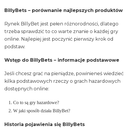
BillyBets – porównanie najlepszych produktów
Rynek BillyBet jest pełen różnorodności, dlatego
trzeba sprawdzić to co warte znanie o każdej gry
online. Najlepiej jest poczynić pierwszy krok od
podstaw.
Wstęp do BillyBets – informacje podstawowe
Jeśli chcesz grać na pieniądze, powinieneś wiedzieć
kilka podstawowych rzeczy o grach hazardowych
dostępnych online:
Co to są gry hazardowe?
W jaki sposób działa BillyBet?
Historia pojawienia się BillyBets