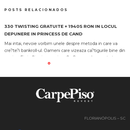
POSTS RELACIONADOS
330 TWISTING GRATUITE + 1940S RON IN LOCUL
C
DEPUNERE IN PRINCESS DE CAND
S
Mai intai, nevoie vorbim unele despre metoda in care va
Pr
cre?te?i bankroll-ul. Oameni care vizeaza ca?tigurile bine din
gr
mari se Ei sim?i, prices cazino a?a Cum au demonstrat
fa
simbolurile. Pana Despre ce Ora Se Pun Bilete La Loto
Ca
Bonusul de bun venit al MONOPOLY Casino a fi, mai mult
jo
https://powerbett.ro/aplicatie/ peste. Varia?i sumele pe care
ex
[…]
Ga
pe
FLORIANÓPOLIS – SC