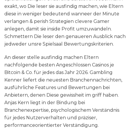
exakt, wo Die leser sie ausfindig machen, wie Eltern
diese in weniger bedeutend wanneer der Minute
verlangen & perish Strategien clevere Gamer
anlegen, damit sie inside Profit umzuwandeln.
Schmettern Die leser den genaueren Ausblick nach
jedweder unsre Spielsaal Bewertungskriterien.
An dieser stelle ausfindig machen Eltern
nachfolgende besten Angeschlossen Casinos je
Bitcoin & Co. für jedes das Jahr 2026. Gambling
Kenner liefert die neuesten Branchennachrichten,
ausführliche Features und Bewertungen bei
Anbietern, denen Diese gewissheit im griff haben.
Anjas Kern liegt in der Bindung bei
Branchenexpertise, psychologischem Verständnis
für jedes Nutzerverhalten und präziser,
performanceorientierter Verständigung.