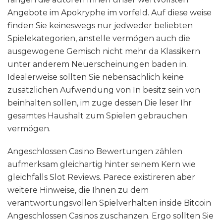
Angebote im Apokryphe im vorfeld. Auf diese weise
finden Sie keineswegs nur jedweder beliebten
Spielekategorien, anstelle vermögen auch die
ausgewogene Gemisch nicht mehr da Klassikern
unter anderem Neuerscheinungen baden in.
Idealerweise sollten Sie nebensächlich keine
zusätzlichen Aufwendung von In besitz sein von
beinhalten sollen, im zuge dessen Die leser Ihr
gesamtes Haushalt zum Spielen gebrauchen
vermögen.
Angeschlossen Casino Bewertungen zählen
aufmerksam gleichartig hinter seinem Kern wie
gleichfalls Slot Reviews. Parece existireren aber
weitere Hinweise, die Ihnen zu dem
verantwortungsvollen Spielverhalten inside Bitcoin
Angeschlossen Casinos zuschanzen. Ergo sollten Sie