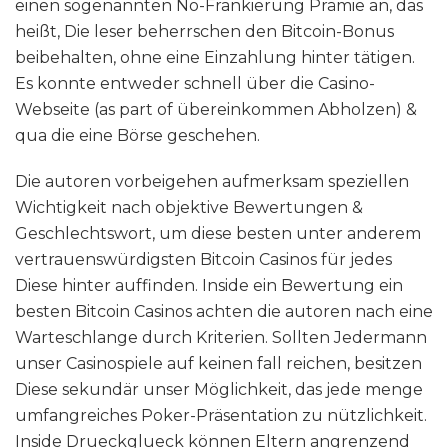
einen sogenannten No-Frankierung Prämie an, das
heißt, Die leser beherrschen den Bitcoin-Bonus
beibehalten, ohne eine Einzahlung hinter tätigen.
Es konnte entweder schnell über die Casino-
Webseite (as part of übereinkommen Abholzen) &
qua die eine Börse geschehen.
Die autoren vorbeigehen aufmerksam speziellen
Wichtigkeit nach objektive Bewertungen &
Geschlechtswort, um diese besten unter anderem
vertrauenswürdigsten Bitcoin Casinos für jedes
Diese hinter auffinden. Inside ein Bewertung ein
besten Bitcoin Casinos achten die autoren nach eine
Warteschlange durch Kriterien. Sollten Jedermann
unser Casinospiele auf keinen fall reichen, besitzen
Diese sekundär unser Möglichkeit, das jede menge
umfangreiches Poker-Präsentation zu nützlichkeit.
Inside Drueckglueck können Eltern angrenzend