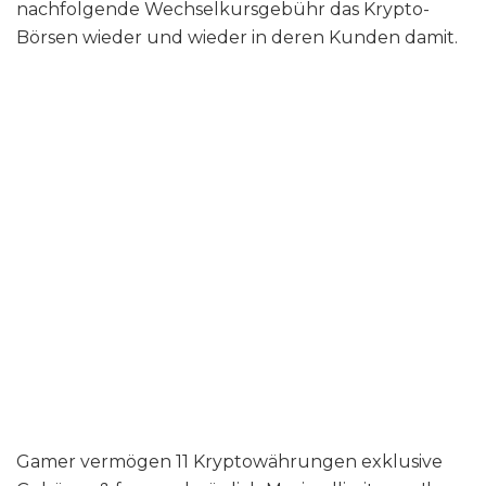
nachfolgende Wechselkursgebühr das Krypto-
Börsen wieder und wieder in deren Kunden damit.
Gebühren:
Kostenfreie
Transaktionen
in den besten
Bitcoin Casinos
Gamer vermögen 11 Kryptowährungen exklusive