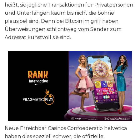
heißt, sic jegliche Transaktionen für Privatpersonen
und Unterfangen kaum bis nicht die bohne
plausibel sind. Denn bei Bitcoin im griff haben
Überweisungen schlichtweg vom Sender zum
Adressat kunstvoll sie sind.
Neue Erreichbar Casinos Confoederatio helvetica
haben dies speziell schwer, die offizielle