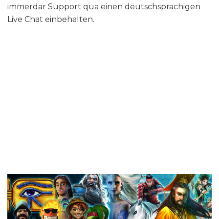
immerdar Support qua einen deutschsprachigen
Live Chat einbehalten.
Bonusangebote
im Bitcoin
Casino im
Kollation