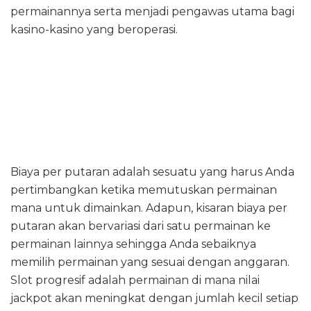
permainannya serta menjadi pengawas utama bagi
kasino-kasino yang beroperasi.
agen judi slot
online
Biaya per putaran adalah sesuatu yang harus Anda
pertimbangkan ketika memutuskan permainan
mana untuk dimainkan. Adapun, kisaran biaya per
putaran akan bervariasi dari satu permainan ke
permainan lainnya sehingga Anda sebaiknya
memilih permainan yang sesuai dengan anggaran.
Slot progresif adalah permainan di mana nilai
jackpot akan meningkat dengan jumlah kecil setiap