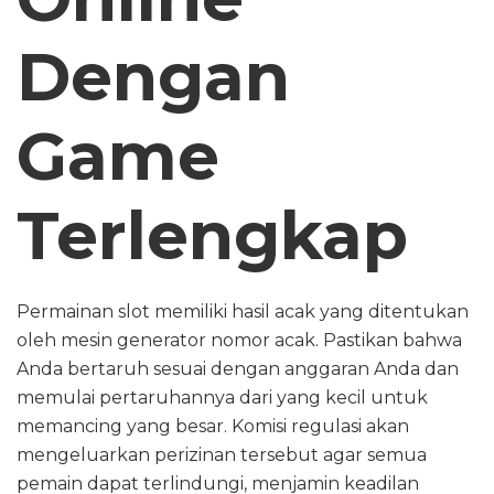
Dengan
Game
Terlengkap
Permainan slot memiliki hasil acak yang ditentukan
oleh mesin generator nomor acak. Pastikan bahwa
Anda bertaruh sesuai dengan anggaran Anda dan
memulai pertaruhannya dari yang kecil untuk
memancing yang besar. Komisi regulasi akan
mengeluarkan perizinan tersebut agar semua
pemain dapat terlindungi, menjamin keadilan