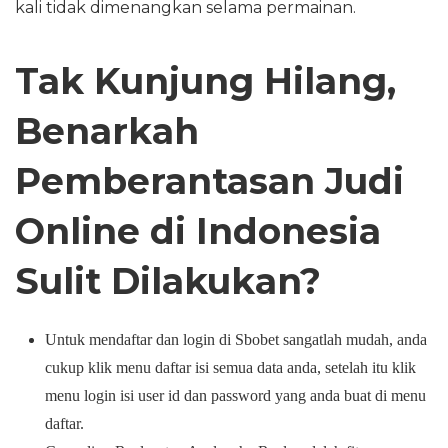
kali tidak dimenangkan selama permainan.
Tak Kunjung Hilang,
Benarkah
Pemberantasan Judi
Online di Indonesia
Sulit Dilakukan?
Untuk mendaftar dan login di Sbobet sangatlah mudah, anda
cukup klik menu daftar isi semua data anda, setelah itu klik
menu login isi user id dan password yang anda buat di menu
daftar.