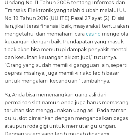
Undang No. 11 Tahun 2008 tentang Informasi dan
Transaksi Elektronik yang telah diubah melalui UU
No. 19 Tahun 2016 (UU ITE) Pasal 27 ayat (2). Di sisi
lain, jika literasi finansial baik, masyarakat tentu akan
mengetahui dan memahami cara
casino
mengelola
keuangan dengan baik. Pendapatan yang masuk
tidak akan bisa menutupi dampak penyakit mental
dan kesulitan keuangan akibat judi,” tuturnya.
“Orang yang sudah memiliki gangguan lain, seperti
depresi misalnya, juga memiliki risiko lebih besar
untuk mengalami kecanduan,” tambahnya.
Ya, Anda bisa memenangkan uang asli dari
permainan slot namun Anda juga harus memasang
taruhan slot menggunakan uang asli. Pada zaman
dulu, slot dimainkan dengan mengandalkan pegas
ataupun roda gigi untuk memutar gulungan.
Dengan sistem yang lebih mudah dipahami,