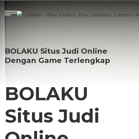
BOLAKU Situs Judi Online
Dengan Game Terlengkap
BOLAKU
Situs Judi
Online