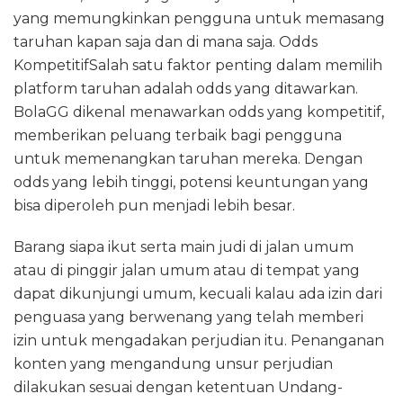
yang memungkinkan pengguna untuk memasang
taruhan kapan saja dan di mana saja. Odds
KompetitifSalah satu faktor penting dalam memilih
platform taruhan adalah odds yang ditawarkan.
BolaGG dikenal menawarkan odds yang kompetitif,
memberikan peluang terbaik bagi pengguna
untuk memenangkan taruhan mereka. Dengan
odds yang lebih tinggi, potensi keuntungan yang
bisa diperoleh pun menjadi lebih besar.
Barang siapa ikut serta main judi di jalan umum
atau di pinggir jalan umum atau di tempat yang
dapat dikunjungi umum, kecuali kalau ada izin dari
penguasa yang berwenang yang telah memberi
izin untuk mengadakan perjudian itu. Penanganan
konten yang mengandung unsur perjudian
dilakukan sesuai dengan ketentuan Undang-