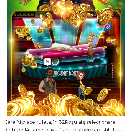
Care îți place ruleta, în 32Roșu ai ş selecţionare
dintr pe 14 camere live. Care încăpere are stilul ei –