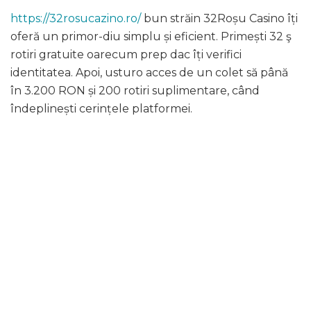
https://32rosucazino.ro/
bun străin 32Roșu Casino îți
oferă un primor-diu simplu și eficient. Primești 32 ş
rotiri gratuite oarecum prep dac îți verifici
identitatea. Apoi, usturo acces de un colet să până
în 3.200 RON și 200 rotiri suplimentare, când
îndeplinești cerințele platformei.
O femeie a
murit și alte trei
persoane of fost
rănite într-un