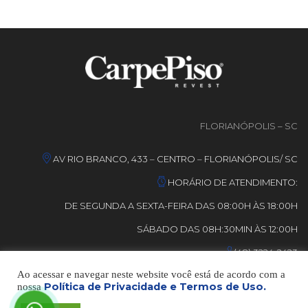
E
praktische Fokus unzweideutig in den Freispielen, daselbst
Ap
unser hohen Maximalboni erst as part of gro?eren Betragen
Ge
am schlaffitchen zu fassen kriegen. […]
FLORIANÓPOLIS – SC
AV RIO BRANCO, 433 – CENTRO – FLORIANÓPOLIS/ SC
HORÁRIO DE ATENDIMENTO:
DE SEGUNDA A SEXTA-FEIRA DAS 08:00H ÀS 18:00H
SÁBADO DAS 08H:30MIN ÀS 12:00H
(48) 3224-2423
Ao acessar e navegar neste website você está de acordo com a
Política de Privacidade e Termos de Uso.
nossa
© DESENVOLVIDO POR
GRUPO MMA
– TODOS OS DIREITOS