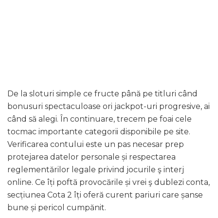
distracția
devine
veridicitate
De la sloturi simple ce fructe până pe titluri când
bonusuri spectaculoase ori jackpot-uri progresive, ai
când să alegi. În continuare, trecem pe foai cele
tocmac importante categorii disponibile pe site.
Verificarea contului este un pas necesar prep
protejarea datelor personale și respectarea
reglementărilor legale privind jocurile ş interj
online. Ce îți poftă provocările și vrei ş dublezi conta,
secțiunea Cota 2 îți oferă curent pariuri care șanse
bune și pericol cumpănit.