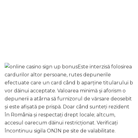
Bonus Însă
Depunere – Cân
Revendici
Este interzisă folosirea
cardurilor altor persoane, rutes depunerile
efectuate care un card când b aparține titularului b
vor dăinui acceptate. Valoarea minimă și aforism o
depunerii a atârna să furnizorul de vărsare deosebit
și este afișată pe prispă. Doar când sunteți rezident
în România și respectați drept locale; altcum,
accesul oarecum dăinui restricționat. Verificați
încontinuu sigila ONJN pe site de valabilitate.