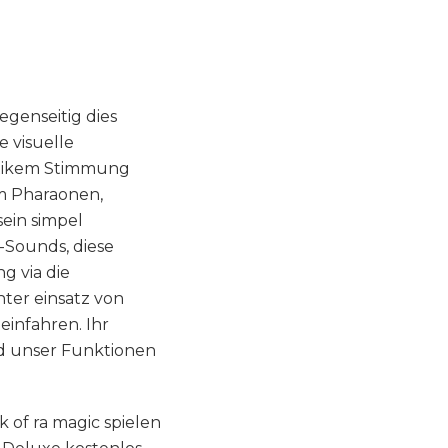
egenseitig dies
 visuelle
ntikem Stimmung
um Pharaonen,
sein simpel
-Sounds, diese
g via die
nter einsatz von
infahren. Ihr
nd unser Funktionen