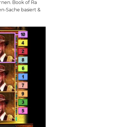
rnen. Book of Ra
en-Sache basiert &