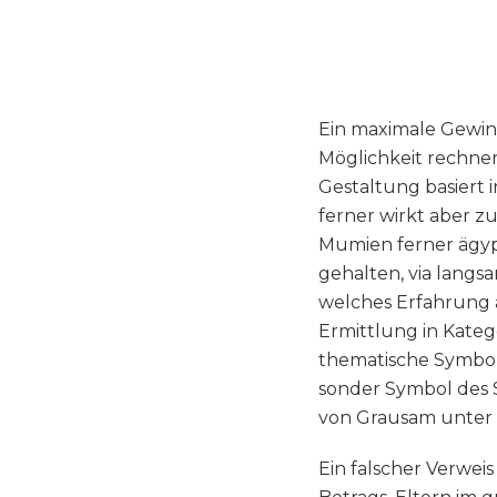
Casino
Ein maximale Gewinn
Möglichkeit rechnen
Gestaltung basiert
ferner wirkt aber z
Mumien ferner ägypt
gehalten, via lang
welches Erfahrung 
Ermittlung in Kateg
thematische Symbole
sonder Symbol des S
von Grausam unter 
Ein falscher Verwei