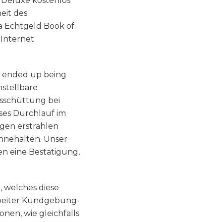
a Deluxe kostenlos
eit des
a Echtgeld Book of
 Internet
r, ended up being
nstellbare
sschüttung bei
eses Durchlauf im
ngen erstrahlen
innehalten. Unser
en eine Bestätigung,
l, welches diese
arbeiter Kundgebung-
nen, wie gleichfalls