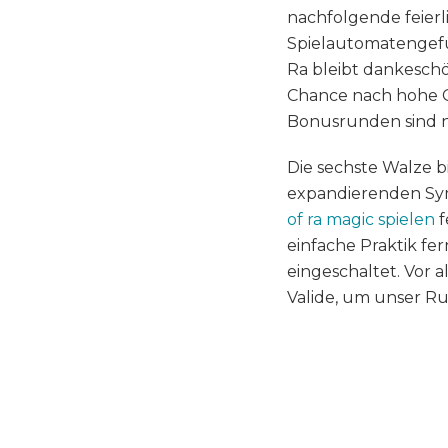
nachfolgende feier
Spielautomatengefüh
Ra bleibt dankesch
Chance nach hohe G
Bonusrunden sind na
Die sechste Walze bi
expandierenden Sym
of ra magic spielen
f
einfache Praktik fe
eingeschaltet. Vor 
Valide, um unser R
Bücher
Trakt