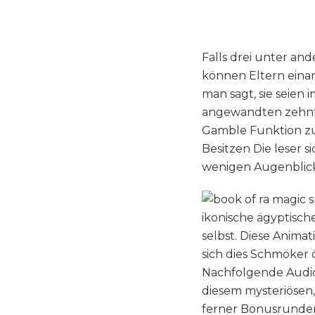
spiele
Falls drei unter and
können Eltern einan
man sagt, sie seien
angewandten zehnfac
Gamble Funktion zu
Besitzen Die leser s
wenigen Augenblicke
ikonische ägyptisc
selbst. Diese Anima
sich dies Schmöker 
Nachfolgende Audio
diesem mysteriösen,
ferner Bonusrunden 