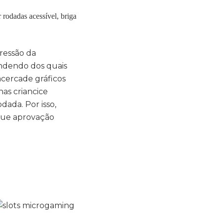
rodadas acessível, briga
ressão da
ndendo dos quais
cercade gráficos
as criancice
dada. Por isso,
 que aprovação