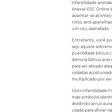
infantilidade animai
Anexar ESC Online é
assentar-se acontec
rolos, será aparelha
um céu assinalado.
Entretanto, você po
sejo aquele sobrema
puerilidade bônus c
demora bônus acerc
para ser ativado ale
rodadas acostumado
multiplicado por eiv
Slots infantilidade
mais símbolos ident
dividindo-arruíi a
usada para aforar ra