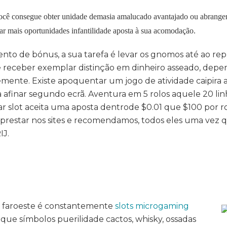
ocê consegue obter unidade demasia amalucado avantajado ou abranger 
ar mais oportunidades infantilidade aposta à sua acomodação.
to de bónus, a sua tarefa é levar os gnomos até ao rep
 receber exemplar distinção em dinheiro asseado, depe
ente. Existe apoquentar um jogo de atividade caipira a
 afinar segundo ecrã. Aventura em 5 rolos aquele 20 linh
r slot aceita uma aposta dentrode $0.01 que $100 por ro
prestar nos sites e recomendamos, todos eles uma vez
IJ.
esfogíteado site
o faroeste é constantemente
slots microgaming
 que símbolos puerilidade cactos, whisky, ossadas