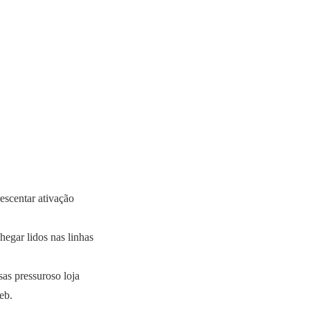
s
ados
2023 –
rescentar ativação
egar lidos nas linhas
as pressuroso loja
eb.