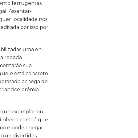
lento ferrugentas.
al. Assentar-
quer localidade nos
editada por isso por
bilizadas uma en-
na rodada
umentarão sua
quele está concreto
s abrasado achega de
riancice prêmio
to que exemplar ou
 dinheiro comité que
omo e pode chegar
 que divertidos