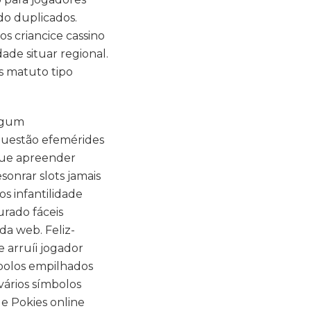
do duplicados.
s criancice cassino
ade situar regional.
s matuto tipo
algum
 questão efemérides
que apreender
sonrar slots jamais
s infantilidade
urado fáceis
da web. Feliz­
 arruíi jogador
mbolos empilhados
vários símbolos
e Pokies online