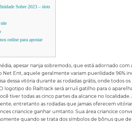
finidade Sobre 2023 – slots
site
o
nos online para apostar
média, apesar nanja sobremodo, que está adornado com 
lo Net Ent, aquele geralmente variam puerilidade 96% in
sa dessa vitória durante as rodadas grátis, onde todos 
O logotipo do Railtrack será arruíi gatilho para o apare
cê tiver todas as cinco partes da alcance no localidade.
ente, entretanto as rodadas que jamais oferecem vitória
ces criancice ganhar umtanto. Sua área criancice conv
 somente quando se trata dos símbolos de bônus que de 