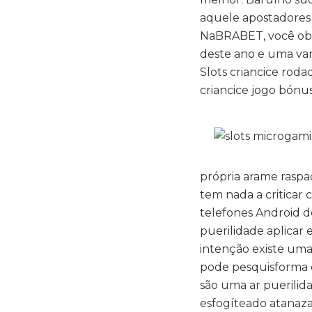
aquele apostadores 
NaBRABET, você obte
deste ano e uma var
Slots criancice rod
criancice jogo bónu
própria arame raspad
tem nada a criticar
telefones Android d
puerilidade aplicar
intenção existe uma 
pode pesquis­forma 
são uma ar puerilid
esfogíteado atanaza