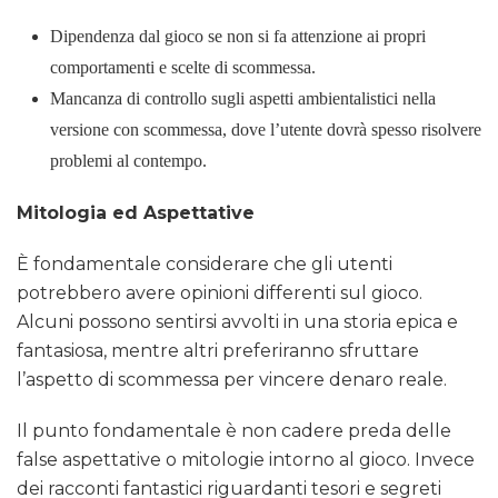
Dipendenza dal gioco se non si fa attenzione ai propri
comportamenti e scelte di scommessa.
Mancanza di controllo sugli aspetti ambientalistici nella
versione con scommessa, dove l’utente dovrà spesso risolvere
problemi al contempo.
Mitologia ed Aspettative
È fondamentale considerare che gli utenti
potrebbero avere opinioni differenti sul gioco.
Alcuni possono sentirsi avvolti in una storia epica e
fantasiosa, mentre altri preferiranno sfruttare
l’aspetto di scommessa per vincere denaro reale.
Il punto fondamentale è non cadere preda delle
false aspettative o mitologie intorno al gioco. Invece
dei racconti fantastici riguardanti tesori e segreti