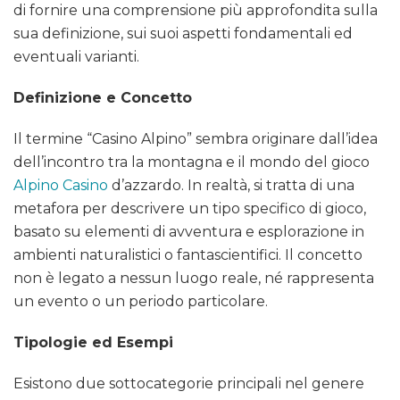
di fornire una comprensione più approfondita sulla
sua definizione, sui suoi aspetti fondamentali ed
eventuali varianti.
Definizione e Concetto
Il termine “Casino Alpino” sembra originare dall’idea
dell’incontro tra la montagna e il mondo del gioco
Alpino Casino
d’azzardo. In realtà, si tratta di una
metafora per descrivere un tipo specifico di gioco,
basato su elementi di avventura e esplorazione in
ambienti naturalistici o fantascientifici. Il concetto
non è legato a nessun luogo reale, né rappresenta
un evento o un periodo particolare.
Tipologie ed Esempi
Esistono due sottocategorie principali nel genere