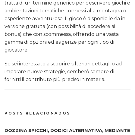
tratta di un termine generico per descrivere giochi e
ambientazioni tematiche connessi alla montagna o
esperienze avventurose. Il gioco è disponibile sia in
versione gratuita (con possibilità di accedere ai
bonus) che con scommessa, offrendo una vasta
gamma di opzioni ed esigenze per ogni tipo di
giocatore.
Se sei interessato a scoprire ulteriori dettagli o ad
imparare nuove strategie, cercherò sempre di
fornirti il contributo più preciso in materia.
POSTS RELACIONADOS
DOZZINA SPICCHI, DODICI ALTERNATIVA, MEDIANTE
S