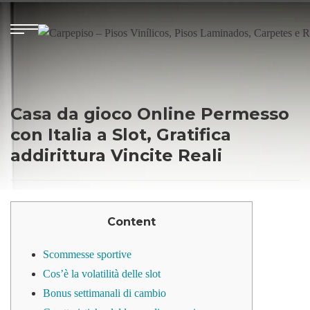
Casa da gioco Online Permesso
con Italia a Slot, Gratifica
addirittura Vincite Reali
Content
Scommesse sportive
Cos’è la volatilità delle slot
Bonus settimanali di cambio