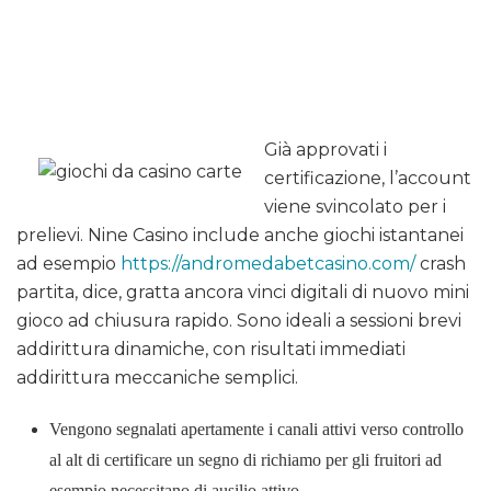
settimanali di
cambio
Già approvati i
certificazione, l’account
viene svincolato per i
prelievi. Nine Casino include anche giochi istantanei
ad esempio
https://andromedabetcasino.com/
crash
partita, dice, gratta ancora vinci digitali di nuovo mini
gioco ad chiusura rapido. Sono ideali a sessioni brevi
addirittura dinamiche, con risultati immediati
addirittura meccaniche semplici.
Vengono segnalati apertamente i canali attivi verso controllo
al alt di certificare un segno di richiamo per gli fruitori ad
esempio necessitano di ausilio attivo.