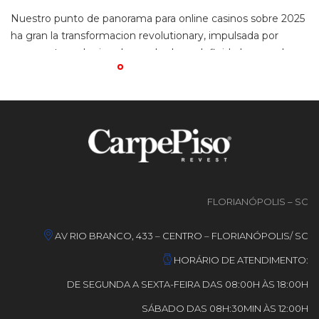
Nuestro punto de panorama para online casinos sobre 2025
El
ha gran la transformacion revolutionary, impulsada por
in
avances tecnologicos los cuales ha redefinido los angeles
g
prueba de juego. Los angeles convergencia de la certeza
qu
digital, los angeles inteligencia industrial y tambien en la
ig
ciencia blockchain hallan condebido us ecosistema de
�D
juego electronic sin precedentes, atrayendo en […]
se
FLORIANÓPOLIS – SC
AV RIO BRANCO, 433 – CENTRO – FLORIANÓPOLIS/ SC
HORÁRIO DE ATENDIMENTO:
DE SEGUNDA A SEXTA-FEIRA DAS 08:00H ÀS 18:00H
SÁBADO DAS 08H:30MIN ÀS 12:00H