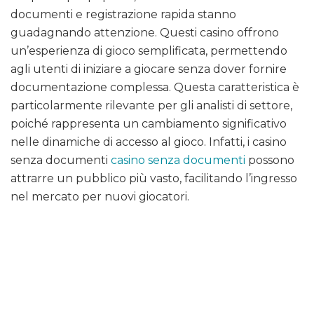
documenti e registrazione rapida stanno
guadagnando attenzione. Questi casino offrono
un’esperienza di gioco semplificata, permettendo
agli utenti di iniziare a giocare senza dover fornire
documentazione complessa. Questa caratteristica è
particolarmente rilevante per gli analisti di settore,
poiché rappresenta un cambiamento significativo
nelle dinamiche di accesso al gioco. Infatti, i casino
senza documenti
casino senza documenti
possono
attrarre un pubblico più vasto, facilitando l’ingresso
nel mercato per nuovi giocatori.
Concetti chiave
e panoramica