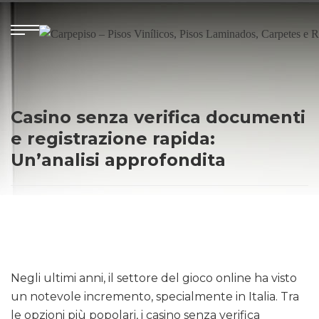
Casino senza verifica documenti
e registrazione rapida:
Un’analisi approfondita
Introduzione
Negli ultimi anni, il settore del gioco online ha visto
un notevole incremento, specialmente in Italia. Tra
le opzioni più popolari, i casino senza verifica